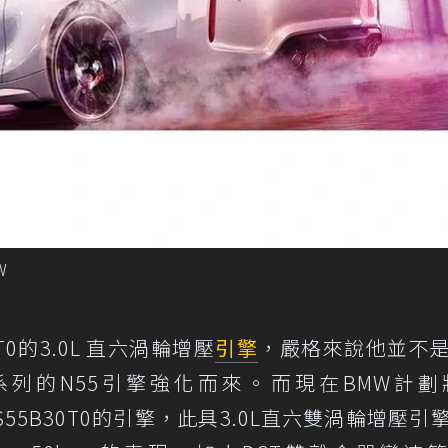
W
0的3.0L 直六渦輪增壓
引擎
，嚴格來說他並不
i 系列的N55引擎強化而來。而現在BMW計劃
代號S55B30T0的引擎，此具3.0L直六雙渦輪增壓引