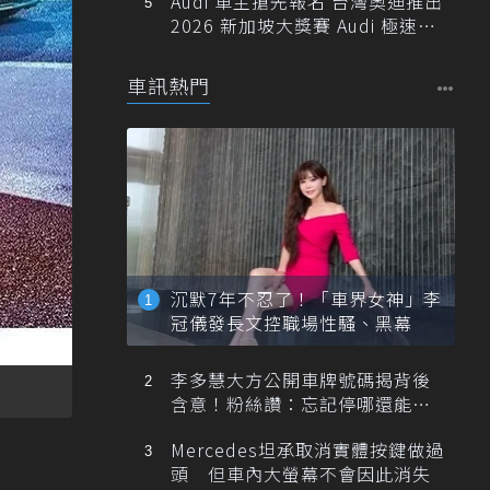
Audi 車主搶先報名 台灣奧迪推出
2026 新加坡大獎賽 Audi 極速之
旅
車訊熱門
沉默7年不忍了！「車界女神」李
冠儀發長文控職場性騷、黑幕
李多慧大方公開車牌號碼揭背後
含意！粉絲讚：忘記停哪還能幫
忙找車
Mercedes坦承取消實體按鍵做過
頭 但車內大螢幕不會因此消失