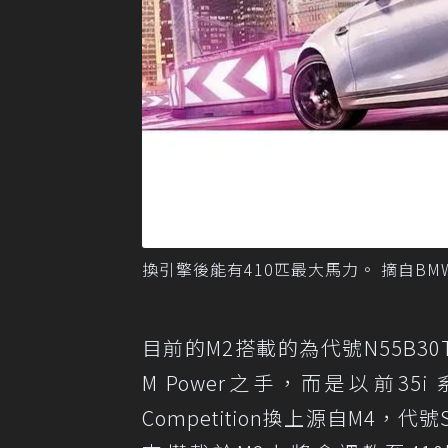
換引擎後能有410匹最大馬力。 摘自BM
目前的M2搭載的為代號N55B30T
M Power之手，而是以前35
Competition換上源自M4，