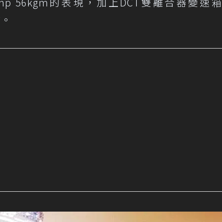
p 56kgm的表現，加上DCT雙離合器變速箱
成。