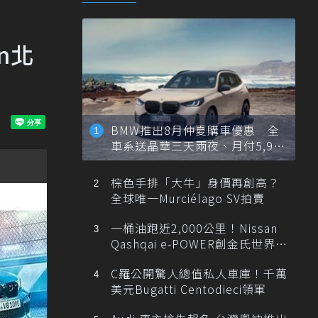
on北
BMW推出8月仲夏購車優惠 全
車系送晶華三天兩夜、月付5,900
元起
棕色手排「大牛」身價再創高？
全球唯一Murciélago SV拍賣
一桶油跑近2,000公里！Nissan
Qashqai e-POWER創金氏世界紀
錄
C羅公開驚人總值私人車庫！千萬
美元Bugatti Centodieci領軍