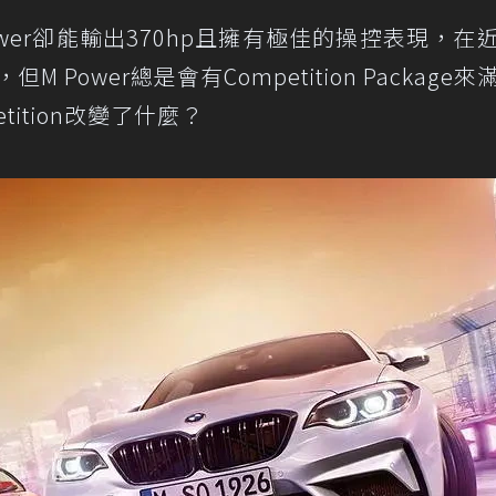
wer卻能輸出370hp且擁有極佳的操控表現，在
Power總是會有Competition Package來
tition改變了什麼？