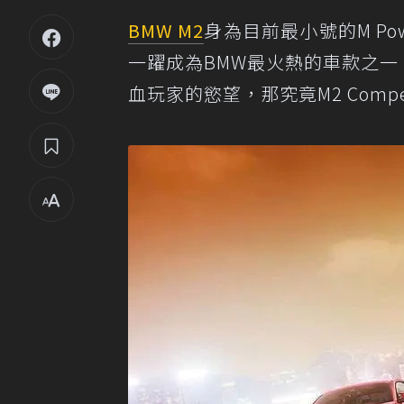
BMW M2
身為目前最小號的M Po
一躍成為BMW最火熱的車款之一，但M 
血玩家的慾望，那究竟M2 Compe