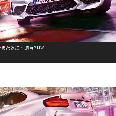
前保桿更為張狂。 摘自BMW