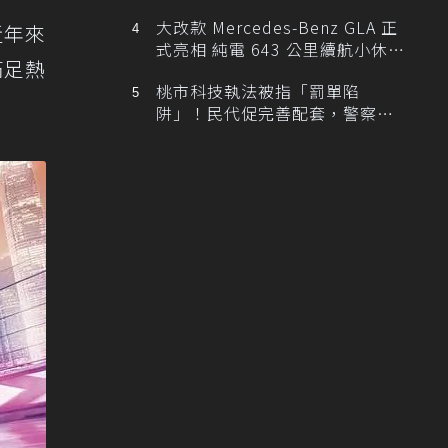
大改款 Mercedes-Benz GLA 正
近年來
式亮相 純電 643 公里續航小休
滿足熱
旅！
桃市科技執法被指「罰單陷
阱」！民代促完善配套，警察局
提數據回應