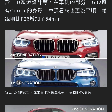
形LED頭燈設計等。在車側的部分，G02擁
有Coupe的身形，車頂看來也更為平順，軸
距則比F26增加了54mm。
新世代X4的頭燈，並未與水箱護罩相連。 摘自BMW影片