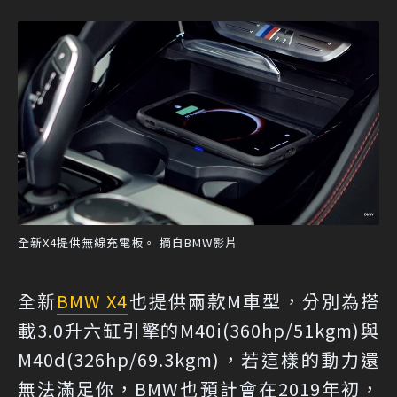
全新X4提供無線充電板。 摘自BMW影片
全新
BMW X4
也提供兩款M車型，分別為搭
載3.0升六缸引擎的M40i(360hp/51kgm)與
M40d(326hp/69.3kgm)，若這樣的動力還
無法滿足你，BMW也預計會在2019年初，