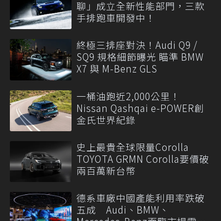
聊」成立全新性能部門，三款
手排跑車開發中！
終極三排座對決！Audi Q9 /
SQ9 規格細節曝光 瞄準 BMW
X7 與 M-Benz GLS
一桶油跑近2,000公里！
Nissan Qashqai e-POWER創
金氏世界紀錄
史上最貴全球限量Corolla
TOYOTA GRMN Corolla要價破
兩百萬新台幣
德系車廠中國產能利用率跌破
五成 Audi、BMW、