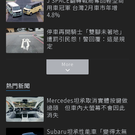
J SPACE翻轉戰局奪回輕型商
用車冠軍 台灣2月車市年增
4.8%
停車再開騎士「雙腳未著地」
遭罰引民怨！警回覆：這是規
定
More
熱門新聞
Mercedes坦承取消實體按鍵做
過頭 但車內大螢幕不會因此
消失
Subaru坦承性能車「變得太無