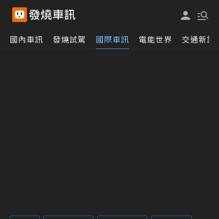
國內車訊
發燒試駕
國際車訊
電能世界
交通新訊