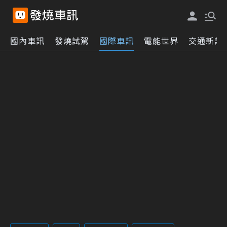
國內車訊
發燒試駕
國際車訊
電能世界
交通新訊