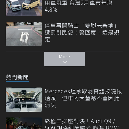
用車冠軍 台灣2月車市年增
4.8%
停車再開騎士「雙腳未著地」
遭罰引民怨！警回覆：這是規
定
More
熱門新聞
Mercedes坦承取消實體按鍵做
過頭 但車內大螢幕不會因此
消失
終極三排座對決！Audi Q9 /
SQ9 規格細節曝光 瞄準 BMW