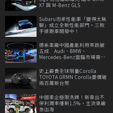
X7 與 M-Benz GLS
Subaru坦承性能車「變得太無
聊」成立全新性能部門，三款
手排跑車開發中！
德系車廠中國產能利用率跌破
五成 Audi、BMW、
Mercedes-Benz面臨市場需求
轉變
史上最貴全球限量Corolla
TOYOTA GRMN Corolla要價破
兩百萬新台幣
中國車企極限洗牌！新車出不
停利潤率僅剩1.5%，主流車廠
急出海