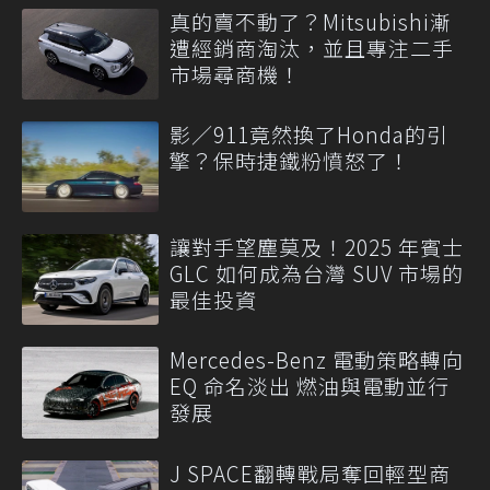
真的賣不動了？Mitsubishi漸
遭經銷商淘汰，並且專注二手
市場尋商機！
影／911竟然換了Honda的引
擎？保時捷鐵粉憤怒了！
讓對手望塵莫及！2025 年賓士
GLC 如何成為台灣 SUV 市場的
最佳投資
Mercedes-Benz 電動策略轉向
EQ 命名淡出 燃油與電動並行
發展
J SPACE翻轉戰局奪回輕型商