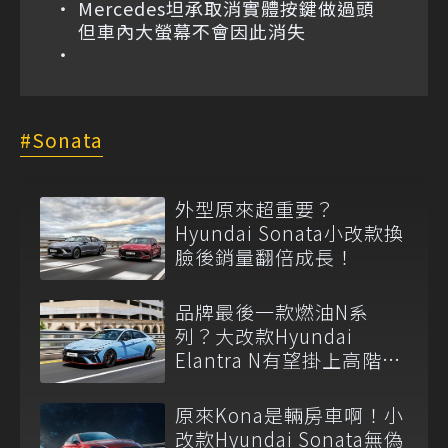
Mercedes坦承取消實體按鍵做過頭
但車內大螢幕不會因此消失
Sonata
外型原來超重要？
Hyundai Sonata小改款換
臉後銷量翻倍成長！
品牌最後一款燃油N系
列？大改款Hyundai
Elantra N有望掛上高階
2.5升渦輪引擎！
原來Kona是輛房車啊！小
改款Hyundai Sonata無偽