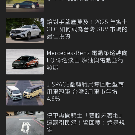
讓對手望塵莫及！2025 年賓士
GLC 如何成為台灣 SUV 市場的
最佳投資
Mercedes-Benz 電動策略轉向
EQ 命名淡出 燃油與電動並行
發展
J SPACE翻轉戰局奪回輕型商
用車冠軍 台灣2月車市年增
4.8%
停車再開騎士「雙腳未著地」
遭罰引民怨！警回覆：這是規
定