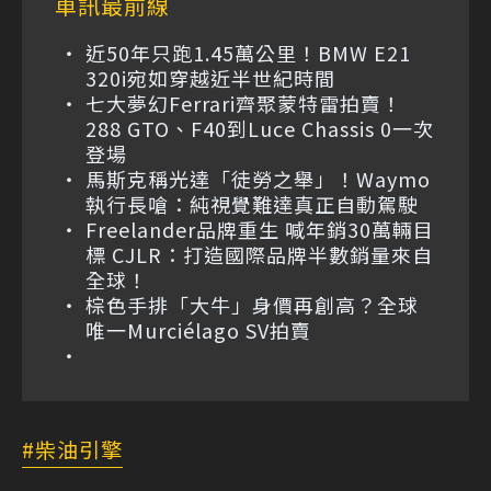
車訊最前線
近50年只跑1.45萬公里！BMW E21
320i宛如穿越近半世紀時間
七大夢幻Ferrari齊聚蒙特雷拍賣！
288 GTO、F40到Luce Chassis 0一次
登場
馬斯克稱光達「徒勞之舉」！Waymo
執行長嗆：純視覺難達真正自動駕駛
Freelander品牌重生 喊年銷30萬輛目
標 CJLR：打造國際品牌半數銷量來自
全球！
棕色手排「大牛」身價再創高？全球
唯一Murciélago SV拍賣
柴油引擎