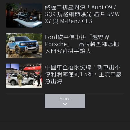
終極三排座對決！Audi Q9 /
SQ9 規格細節曝光 瞄準 BMW
X7 與 M-Benz GLS
Ford砍平價車拚「越野界
Porsche」 品牌轉型卻恐把
入門客群拱手讓人
中國車企極限洗牌！新車出不
停利潤率僅剩1.5%，主流車廠
急出海
More