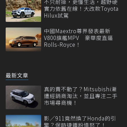
不只耐操，更懂生活，越野硬
實力依舊在線！大改款Toyota
Hilux試駕
中國Maextro尊界發表最新
V800旗艦MPV 豪華度直逼
Rolls-Royce！
最新文章
真的賣不動了？Mitsubishi漸
遭經銷商淘汰，並且專注二手
市場尋商機！
影／911竟然換了Honda的引
擎？保時捷鐵粉憤怒了！