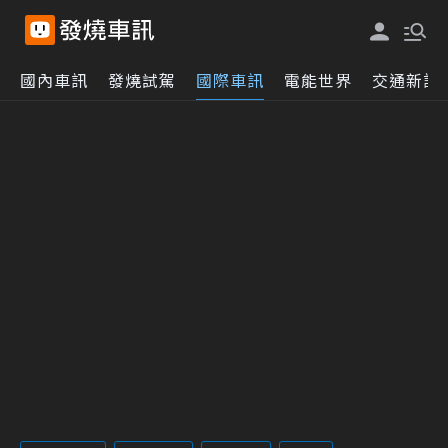
國內車訊
發燒試駕
國際車訊
電能世界
交通新訊