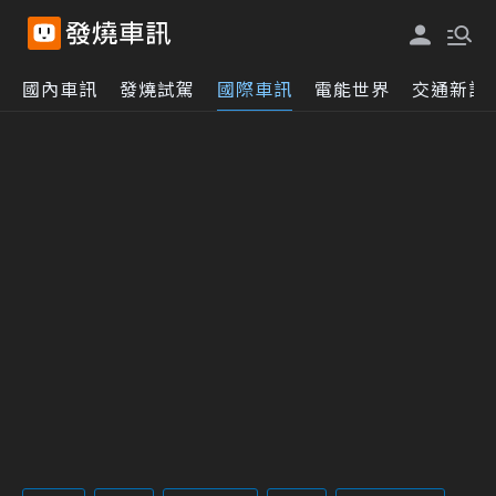
國內車訊
發燒試駕
國際車訊
電能世界
交通新訊