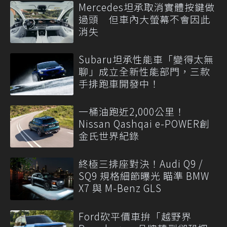
Mercedes坦承取消實體按鍵做
過頭 但車內大螢幕不會因此
消失
Subaru坦承性能車「變得太無
聊」成立全新性能部門，三款
手排跑車開發中！
一桶油跑近2,000公里！
Nissan Qashqai e-POWER創
金氏世界紀錄
終極三排座對決！Audi Q9 /
SQ9 規格細節曝光 瞄準 BMW
X7 與 M-Benz GLS
Ford砍平價車拚「越野界