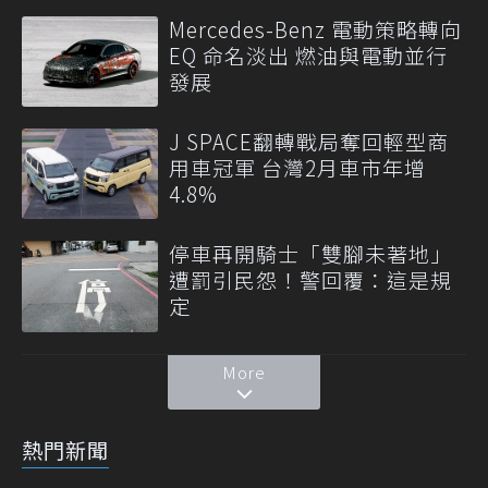
Mercedes-Benz 電動策略轉向
EQ 命名淡出 燃油與電動並行
發展
J SPACE翻轉戰局奪回輕型商
用車冠軍 台灣2月車市年增
4.8%
停車再開騎士「雙腳未著地」
遭罰引民怨！警回覆：這是規
定
More
熱門新聞