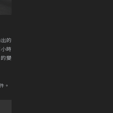
輸出的
每小時
著的變
套件。