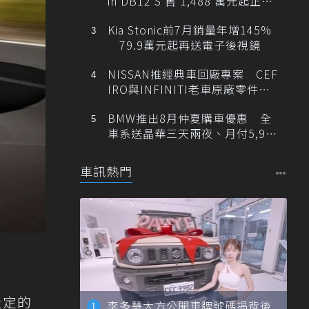
in DB12 S 售 1,488 萬元起正式
登台
Kia Stonic前7月銷量年增145%
79.9萬元起再送電子後視鏡
NISSAN推經典車回廠專案 CEF
IRO與INFINITI老車原廠零件最
低1折
BMW推出8月仲夏購車優惠 全
車系送晶華三天兩夜、月付5,900
元起
車訊熱門
設定的
李多慧大方公開車牌號碼揭背後