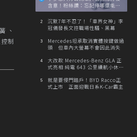
含意！粉絲讚：忘記停哪還能幫
忙找車
沉默7年不忍了！「車界女神」李
冠儀發長文控職場性騷、黑幕
簧 、
定控制
Mercedes坦承取消實體按鍵做過
頭 但車內大螢幕不會因此消失
大改款 Mercedes-Benz GLA 正
式亮相 純電 643 公里續航小休
旅！
就是要侵門踏戶！BYD Racco正
式上市 正面迎戰日系K-Car霸主