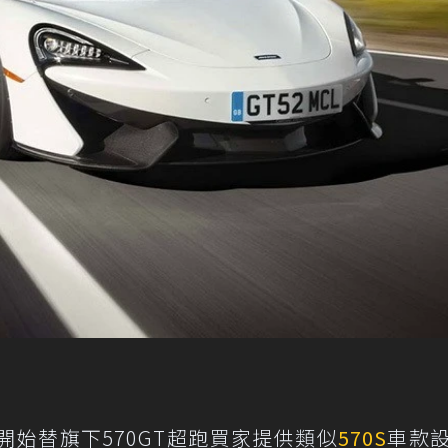
開始替旗下570GT超跑買家提供類似
570S
車款