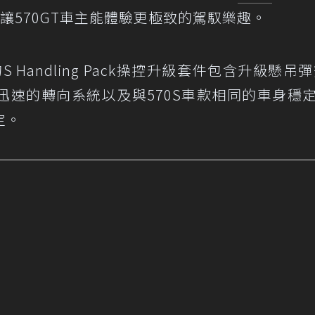
讓570GT車主能體驗更極致的駕馭樂趣。
S Handling Pack操控升級套件包含升級懸吊彈
迅速的轉向系統以及與570S車款相同的車身穩
定。