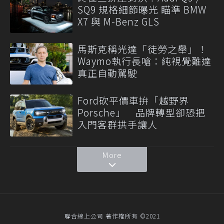
SQ9 規格細節曝光 瞄準 BMW
X7 與 M-Benz GLS
馬斯克稱光達「徒勞之舉」！
Waymo執行長嗆：純視覺難達
真正自動駕駛
Ford砍平價車拚「越野界
Porsche」 品牌轉型卻恐把
入門客群拱手讓人
More
聯合線上公司 著作權所有 ©2021