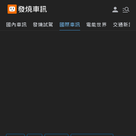
國內車訊
發燒試駕
國際車訊
電能世界
交通新訊