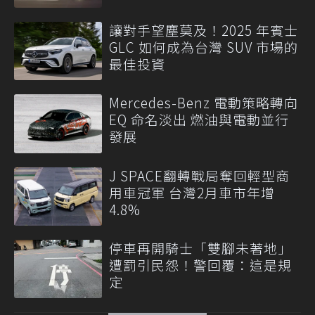
讓對手望塵莫及！2025 年賓士
GLC 如何成為台灣 SUV 市場的
最佳投資
Mercedes-Benz 電動策略轉向
EQ 命名淡出 燃油與電動並行
發展
J SPACE翻轉戰局奪回輕型商
用車冠軍 台灣2月車市年增
4.8%
停車再開騎士「雙腳未著地」
遭罰引民怨！警回覆：這是規
定