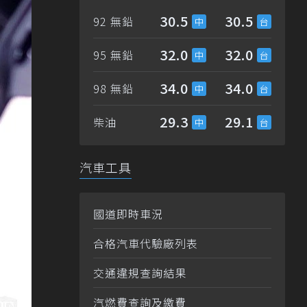
30.5
30.5
92 無鉛
32.0
32.0
95 無鉛
34.0
34.0
98 無鉛
29.3
29.1
柴油
汽車工具
國道即時車況
合格汽車代驗廠列表
交通違規查詢結果
汽燃費查詢及繳費