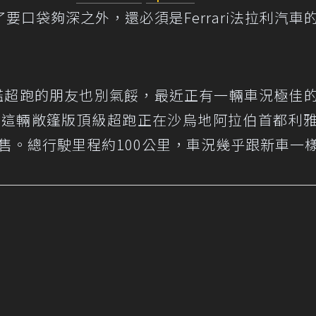
口袋夠深之外，還必須是Ferrari法拉利汽車
 Aperta旗艦超跑的朋友也別氣餒，最近正有一輛車況極佳
尋找新主人。這輛敞篷版頂級超跑正在沙烏地阿拉伯首都利
商進行販售。總行駛里程約100公里，車況幾乎跟新車一