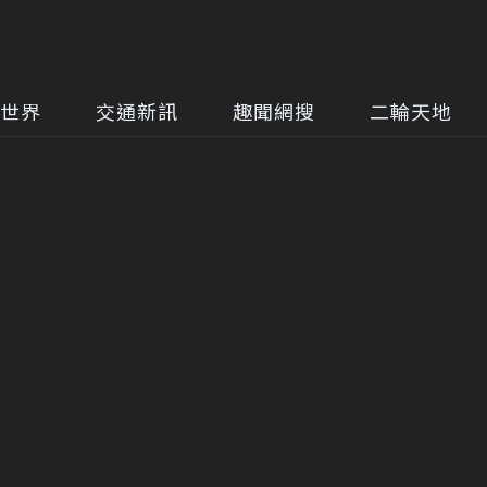
世界
交通新訊
趣聞網搜
二輪天地