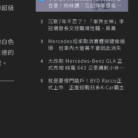
含意！粉絲讚：忘記停哪還能幫
的超級
忙找車
沉默7年不忍了！「車界女神」李
冠儀發長文控職場性騷、黑幕
的白色
Mercedes坦承取消實體按鍵做過
頭 但車內大螢幕不會因此消失
雅德的
大改款 Mercedes-Benz GLA 正
樣。
式亮相 純電 643 公里續航小休
旅！
就是要侵門踏戶！BYD Racco正
式上市 正面迎戰日系K-Car霸主