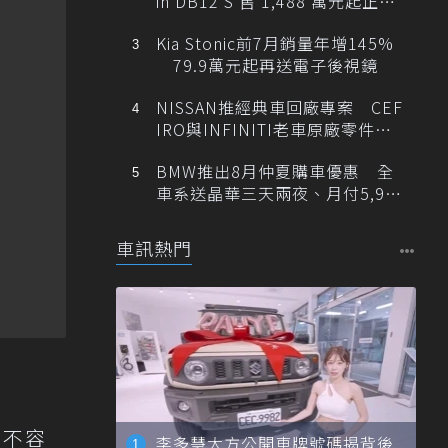
in DB12 S 售 1,488 萬元起正式
登台
Kia Stonic前7月銷量年增145%
79.9萬元起再送電子後視鏡
NISSAN推經典車回廠專案 CEF
IRO與INFINITI老車原廠零件最
低1折
BMW推出8月仲夏購車優惠 全
車系送晶華三天兩夜、月付5,900
元起
車訊熱門
當不容
李多慧大方公開車牌號碼揭背後