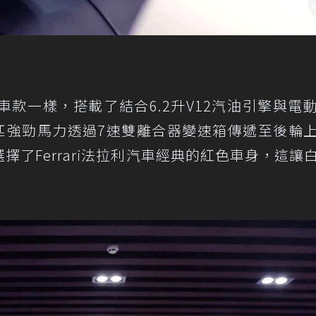
版車款一樣，搭載了結合6.2升V12汽油引擎與電
50匹強勁馬力透過7速雙離合器變速箱傳遞至後輪
s應該都選擇了Ferrari法拉利汽車經典的紅色車身，這讓