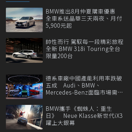
BMW推出8月仲夏購車優惠
全車系送晶華三天兩夜、月付
5,900元起
帥性而行 駕馭每一段精彩旅程
全新 BMW 318i Touring全台
限量200台
德系車廠中國產能利用率跌破
五成 Audi、BMW、
Mercedes-Benz面臨市場需求
轉變
BMW攜手《蜘蛛人：重生
日》 Neue Klasse新世代iX3
躍上大銀幕