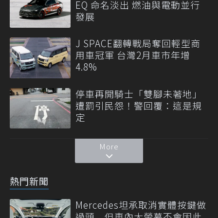
EQ 命名淡出 燃油與電動並行
發展
J SPACE翻轉戰局奪回輕型商
用車冠軍 台灣2月車市年增
4.8%
停車再開騎士「雙腳未著地」
遭罰引民怨！警回覆：這是規
定
More
熱門新聞
Mercedes坦承取消實體按鍵做
過頭 但車內大螢幕不會因此