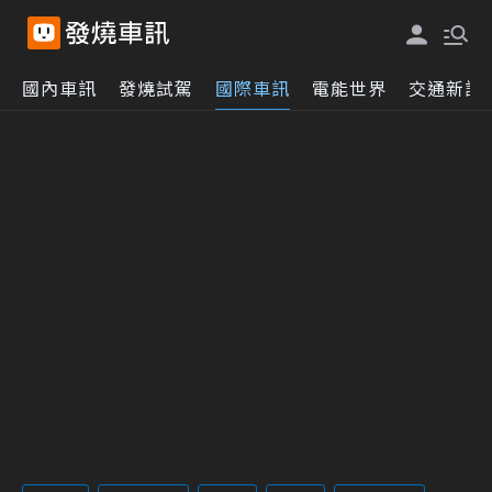
國內車訊
發燒試駕
國際車訊
電能世界
交通新訊