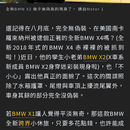
全新BMW X2 幾乎無偽裝的現身了。 摘自Motor 1
還記得在八月底，完全無偽裝、在美國南卡
羅來納州被逮個正著的全新BMW X4嗎？(
全
新2018年式的BMW X4 赤裸裸的被抓到
啦！
)近日，他的孿生小老弟
BMW X2
(
X車系
新成員 BMW X2身穿迷彩裝現身啦
)，也「不
小心」露出他真正的面貌了。這次的間諜照
除了水箱護罩、尾燈與車頂上擾流尾翼外，
車身其餘的部分完全沒偽裝。
若
BMW X1
讓人覺得平淡無奇，那這款BMW
全新
跨界
小休旅，只要多花點錢，也許能成