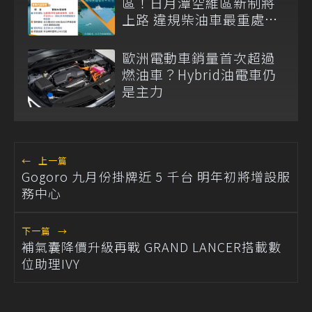
區！日月潭空維區新制將
上路 違規柴油車最重處
1000 元罰鍰
歐洲電動車銷量首次超過
燃油車？Hybrid油電車仍
是主力
←
上一篇
Gogoro 九月份掛牌近 5 千台 明年初將增設服
務中心
下一篇
→
補氣囊降價升級再戰 GRAND LANCER搭載數
位助理IVY