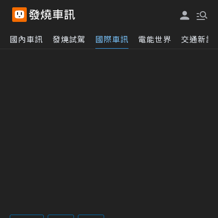
國內車訊
發燒試駕
國際車訊
電能世界
交通新訊