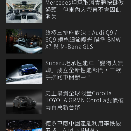
Mercedes坦承取消實體按鍵做
過頭 但車內大螢幕不會因此
消失
終極三排座對決！Audi Q9 /
SQ9 規格細節曝光 瞄準 BMW
X7 與 M-Benz GLS
Subaru坦承性能車「變得太無
聊」成立全新性能部門，三款
手排跑車開發中！
史上最貴全球限量Corolla
TOYOTA GRMN Corolla要價破
兩百萬新台幣
德系車廠中國產能利用率跌破
五成 Audi、BMW、