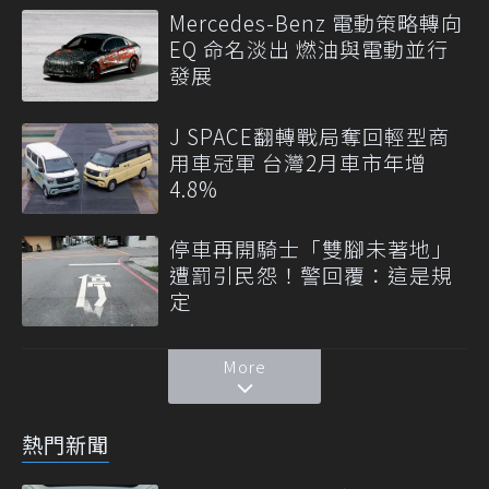
Mercedes-Benz 電動策略轉向
EQ 命名淡出 燃油與電動並行
發展
J SPACE翻轉戰局奪回輕型商
用車冠軍 台灣2月車市年增
4.8%
停車再開騎士「雙腳未著地」
遭罰引民怨！警回覆：這是規
定
More
熱門新聞