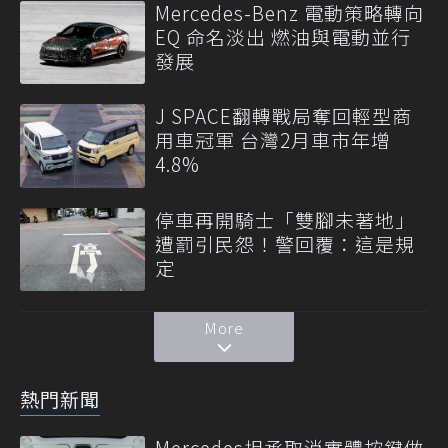
Mercedes-Benz 電動策略轉向
EQ 命名淡出 燃油與電動並行
發展
J SPACE翻轉戰局奪回輕型商
用車冠軍 台灣2月車市年增
4.8%
停車再開騎士「雙腳未著地」
遭罰引民怨！警回覆：這是規
定
More
熱門新聞
Mercedes坦承取消實體按鍵做