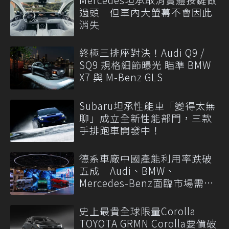
過頭 但車內大螢幕不會因此
消失
終極三排座對決！Audi Q9 /
SQ9 規格細節曝光 瞄準 BMW
X7 與 M-Benz GLS
Subaru坦承性能車「變得太無
聊」成立全新性能部門，三款
手排跑車開發中！
德系車廠中國產能利用率跌破
五成 Audi、BMW、
Mercedes-Benz面臨市場需求
轉變
史上最貴全球限量Corolla
TOYOTA GRMN Corolla要價破