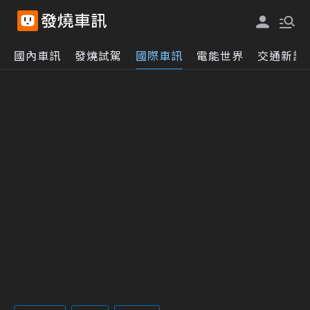
國內車訊
發燒試駕
國際車訊
電能世界
交通新訊