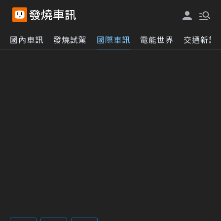
國內車訊
發燒試駕
國際車訊
電能世界
交通新訊