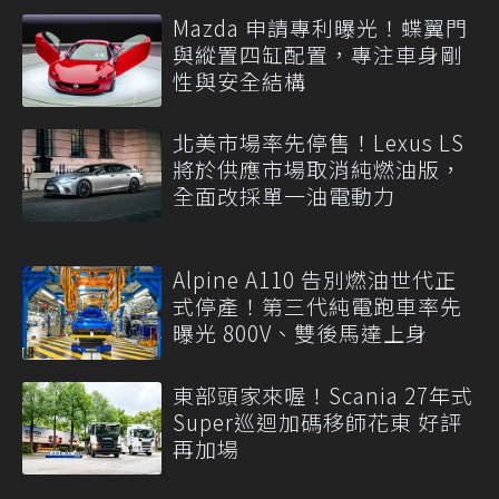
Mazda 申請專利曝光！蝶翼門
與縱置四缸配置，專注車身剛
性與安全結構
北美市場率先停售！Lexus LS
將於供應市場取消純燃油版，
全面改採單一油電動力
Alpine A110 告別燃油世代正
式停產！第三代純電跑車率先
曝光 800V、雙後馬達上身
東部頭家來喔！Scania 27年式
Super巡迴加碼移師花東 好評
再加場