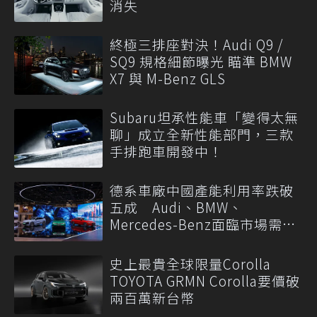
消失
終極三排座對決！Audi Q9 /
SQ9 規格細節曝光 瞄準 BMW
X7 與 M-Benz GLS
Subaru坦承性能車「變得太無
聊」成立全新性能部門，三款
手排跑車開發中！
德系車廠中國產能利用率跌破
五成 Audi、BMW、
Mercedes-Benz面臨市場需求
轉變
史上最貴全球限量Corolla
TOYOTA GRMN Corolla要價破
兩百萬新台幣