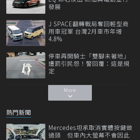
發展
J SPACE翻轉戰局奪回輕型商
用車冠軍 台灣2月車市年增
4.8%
停車再開騎士「雙腳未著地」
遭罰引民怨！警回覆：這是規
定
More
熱門新聞
Mercedes坦承取消實體按鍵做
過頭 但車內大螢幕不會因此