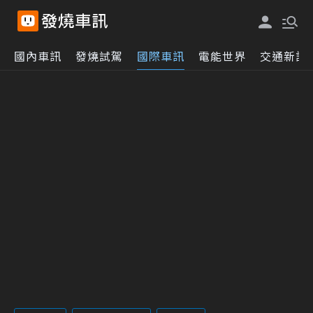
國內車訊
發燒試駕
國際車訊
電能世界
交通新訊