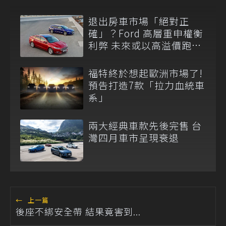
退出房車市場「絕對正
確」？Ford 高層重申權衡
利弊 未來或以高溢價跑房
重返級距！
福特終於想起歐洲市場了!
預告打造7款「拉力血統車
系」
兩大經典車款先後完售 台
灣四月車市呈現衰退
←
上一篇
後座不綁安全帶 結果竟害到...