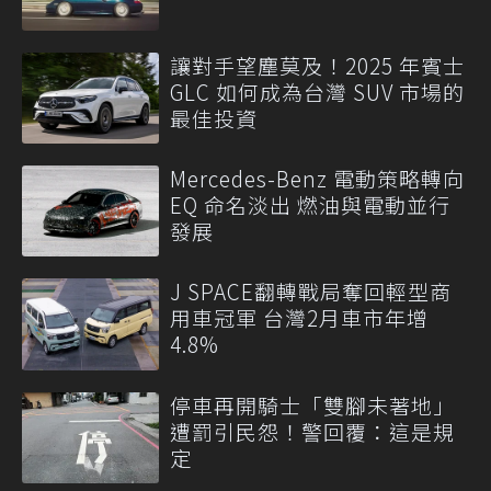
讓對手望塵莫及！2025 年賓士
GLC 如何成為台灣 SUV 市場的
最佳投資
Mercedes-Benz 電動策略轉向
EQ 命名淡出 燃油與電動並行
發展
J SPACE翻轉戰局奪回輕型商
用車冠軍 台灣2月車市年增
4.8%
停車再開騎士「雙腳未著地」
遭罰引民怨！警回覆：這是規
定