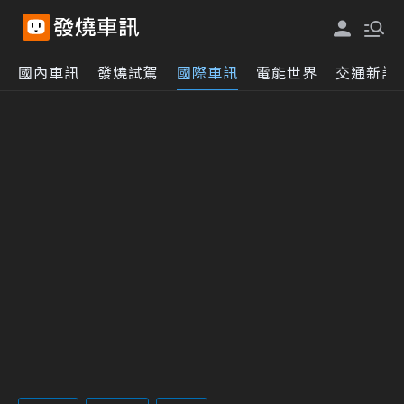
國內車訊
發燒試駕
國際車訊
電能世界
交通新訊