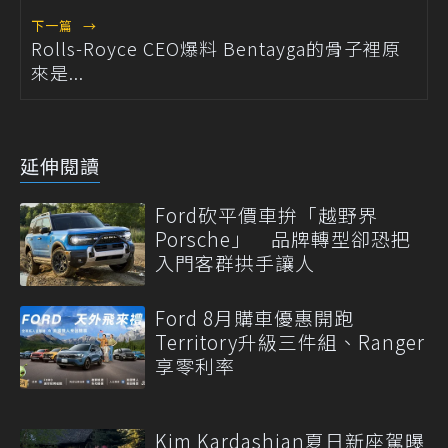
下一篇
→
Rolls-Royce CEO爆料 Bentayga的骨子裡原
來是...
延伸閱讀
Ford砍平價車拚「越野界
Porsche」 品牌轉型卻恐把
入門客群拱手讓人
Ford 8月購車優惠開跑
Territory升級三件組、Ranger
享零利率
Kim Kardashian夏日新座駕曝