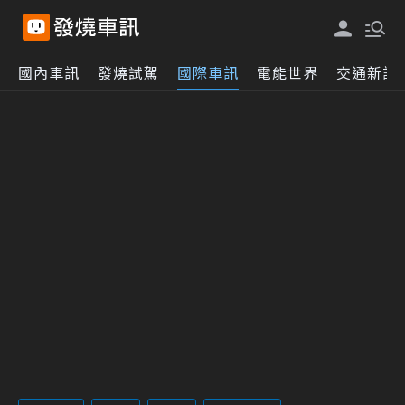
國內車訊
發燒試駕
國際車訊
電能世界
交通新訊