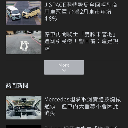
J SPACE翻轉戰局奪回輕型商
用車冠軍 台灣2月車市年增
4.8%
停車再開騎士「雙腳未著地」
遭罰引民怨！警回覆：這是規
定
More
熱門新聞
Mercedes坦承取消實體按鍵做
過頭 但車內大螢幕不會因此
消失