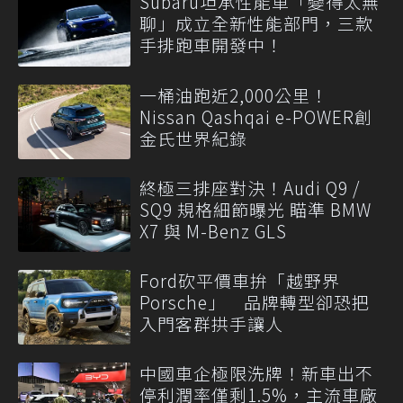
Subaru坦承性能車「變得太無
聊」成立全新性能部門，三款
手排跑車開發中！
一桶油跑近2,000公里！
Nissan Qashqai e-POWER創
金氏世界紀錄
終極三排座對決！Audi Q9 /
SQ9 規格細節曝光 瞄準 BMW
X7 與 M-Benz GLS
Ford砍平價車拚「越野界
Porsche」 品牌轉型卻恐把
入門客群拱手讓人
中國車企極限洗牌！新車出不
停利潤率僅剩1.5%，主流車廠