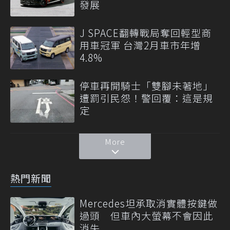
發展
J SPACE翻轉戰局奪回輕型商
用車冠軍 台灣2月車市年增
4.8%
停車再開騎士「雙腳未著地」
遭罰引民怨！警回覆：這是規
定
More
熱門新聞
Mercedes坦承取消實體按鍵做
過頭 但車內大螢幕不會因此
消失