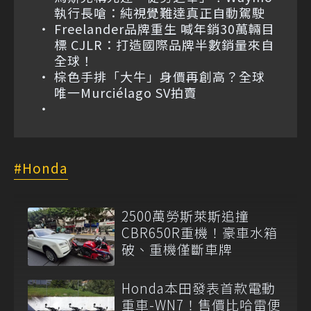
執行長嗆：純視覺難達真正自動駕駛
Freelander品牌重生 喊年銷30萬輛目
標 CJLR：打造國際品牌半數銷量來自
全球！
棕色手排「大牛」身價再創高？全球
唯一Murciélago SV拍賣
Honda
2500萬勞斯萊斯追撞
CBR650R重機！豪車水箱
破、重機僅斷車牌
Honda本田發表首款電動
重車-WN7！售價比哈雷便