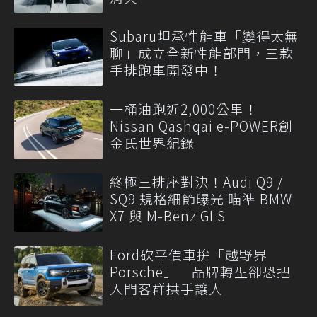
Subaru坦承性能車「變得太無
聊」成立全新性能部門，三款
手排跑車開發中！
一桶油跑近2,000公里！
Nissan Qashqai e-POWER創
金氏世界紀錄
終極三排座對決！Audi Q9 /
SQ9 規格細節曝光 瞄準 BMW
X7 與 M-Benz GLS
Ford砍平價車拚「越野界
Porsche」 品牌轉型卻恐把
入門客群拱手讓人