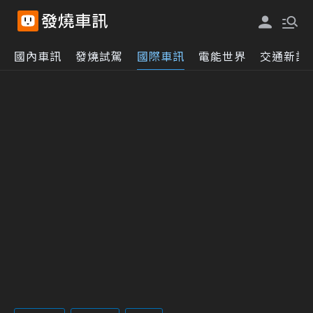
國內車訊
發燒試駕
國際車訊
電能世界
交通新訊