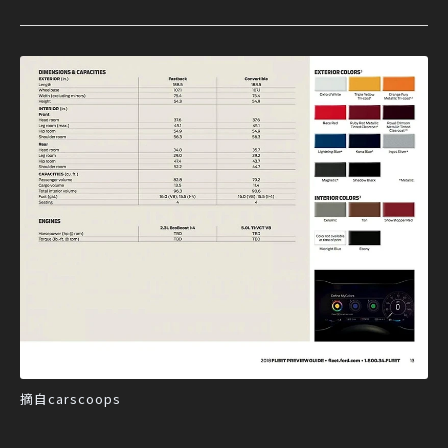
摘自carscoops