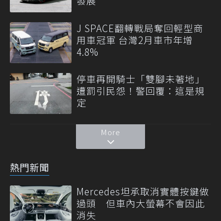
發展
J SPACE翻轉戰局奪回輕型商
用車冠軍 台灣2月車市年增
4.8%
停車再開騎士「雙腳未著地」
遭罰引民怨！警回覆：這是規
定
More
熱門新聞
Mercedes坦承取消實體按鍵做
過頭 但車內大螢幕不會因此
消失