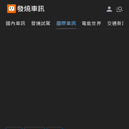
國內車訊
發燒試駕
國際車訊
電能世界
交通新訊