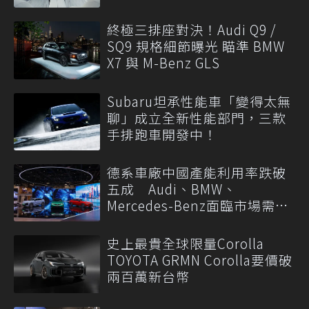
終極三排座對決！Audi Q9 /
SQ9 規格細節曝光 瞄準 BMW
X7 與 M-Benz GLS
Subaru坦承性能車「變得太無
聊」成立全新性能部門，三款
手排跑車開發中！
德系車廠中國產能利用率跌破
五成 Audi、BMW、
Mercedes-Benz面臨市場需求
轉變
史上最貴全球限量Corolla
TOYOTA GRMN Corolla要價破
兩百萬新台幣