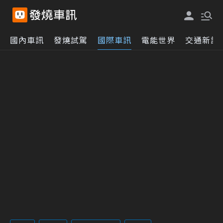
國內車訊
發燒試駕
國際車訊
電能世界
交通新訊