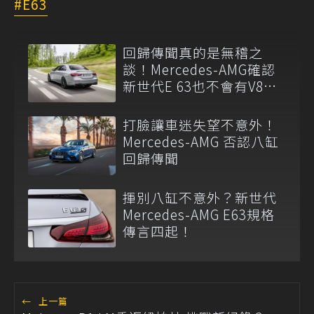
E63
回歸傳聞真的是無稽之
談！Mercedes-AMG確認
新世代E 63也不會有V8引
擎了
打臉讓車迷失望不意外！
Mercedes-AMG 否認八缸
回歸傳聞
揮別八缸不意外？新世代
Mercedes-AMG E63規格
傳言四起！
←
上一篇