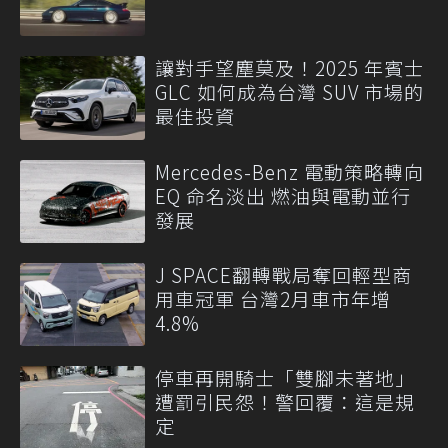
讓對手望塵莫及！2025 年賓士
GLC 如何成為台灣 SUV 市場的
最佳投資
Mercedes-Benz 電動策略轉向
EQ 命名淡出 燃油與電動並行
發展
J SPACE翻轉戰局奪回輕型商
用車冠軍 台灣2月車市年增
4.8%
停車再開騎士「雙腳未著地」
遭罰引民怨！警回覆：這是規
定