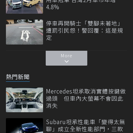
4.8%
停車再開騎士「雙腳未著地」
遭罰引民怨！警回覆：這是規
定
More
熱門新聞
Mercedes坦承取消實體按鍵做
過頭 但車內大螢幕不會因此
消失
Subaru坦承性能車「變得太無
聊」成立全新性能部門，三款