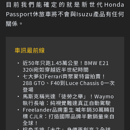
目前我們能確定的就是新世代Honda
Passport休旅車將不會與Isuzu產品有任何
關係。
車訊最前線
近50年只跑1.45萬公里！BMW E21
320i宛如穿越近半世紀時間
七大夢幻Ferrari齊聚蒙特雷拍賣！
288 GTO、F40到Luce Chassis 0一次
登場
馬斯克稱光達「徒勞之舉」！Waymo
執行長嗆：純視覺難達真正自動駕駛
Freelander品牌重生 喊年銷30萬輛目
標 CJLR：打造國際品牌半數銷量來自
全球！
棕色手排「大牛」身價再創高？全球