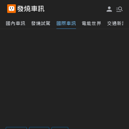
國內車訊
發燒試駕
國際車訊
電能世界
交通新訊