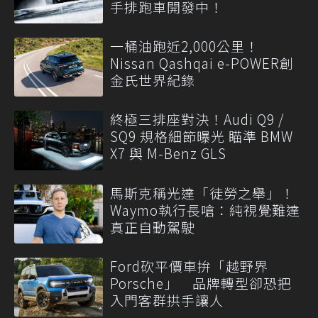
手排跑車開發中！
一桶油跑近2,000公里！
Nissan Qashqai e-POWER創
金氏世界紀錄
終極三排座對決！Audi Q9 /
SQ9 規格細節曝光 瞄準 BMW
X7 與 M-Benz GLS
馬斯克稱光達「徒勞之舉」！
Waymo執行長嗆：純視覺難達
真正自動駕駛
Ford砍平價車拚「越野界
Porsche」 品牌轉型卻恐把
入門客群拱手讓人