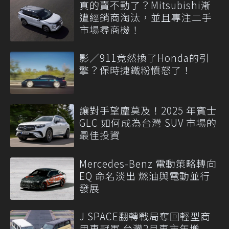
真的賣不動了？Mitsubishi漸
遭經銷商淘汰，並且專注二手
市場尋商機！
影／911竟然換了Honda的引
擎？保時捷鐵粉憤怒了！
讓對手望塵莫及！2025 年賓士
GLC 如何成為台灣 SUV 市場的
最佳投資
Mercedes-Benz 電動策略轉向
EQ 命名淡出 燃油與電動並行
發展
J SPACE翻轉戰局奪回輕型商
用車冠軍 台灣2月車市年增