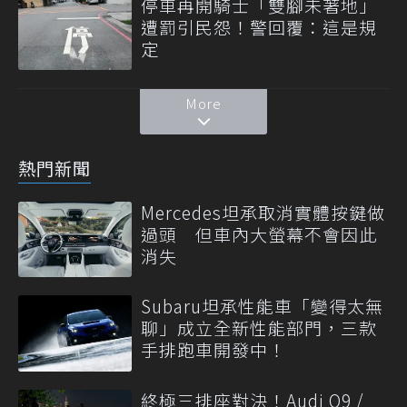
停車再開騎士「雙腳未著地」
遭罰引民怨！警回覆：這是規
定
More
熱門新聞
Mercedes坦承取消實體按鍵做
過頭 但車內大螢幕不會因此
消失
Subaru坦承性能車「變得太無
聊」成立全新性能部門，三款
手排跑車開發中！
終極三排座對決！Audi Q9 /