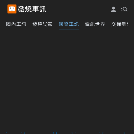
國內車訊
發燒試駕
國際車訊
電能世界
交通新訊