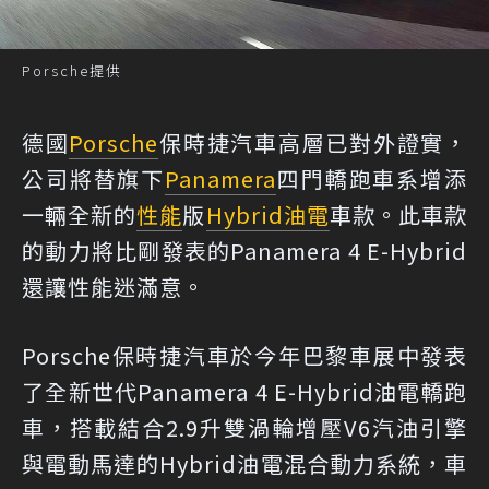
Porsche提供
德國
Porsche
保時捷汽車高層已對外證實，
公司將替旗下
Panamera
四門轎跑車系增添
一輛全新的
性能
版
Hybrid
油電
車款。此車款
的動力將比剛發表的Panamera 4 E-Hybrid
還讓性能迷滿意。
Porsche保時捷汽車於今年巴黎車展中發表
了全新世代Panamera 4 E-Hybrid油電轎跑
車，搭載結合2.9升雙渦輪增壓V6汽油引擎
與電動馬達的Hybrid油電混合動力系統，車