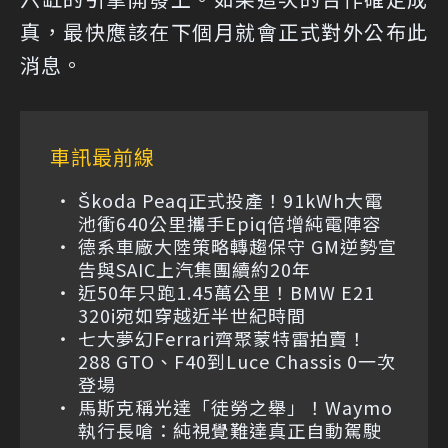
真，最快應該在下個月就會正式對外公布此
消息。
車訊最前線
Škoda Peaq正式投產！91kWh大電
池衝640公里攜手Epiq倍增純電陣容
德系車廠大陸策略轉趨保守 GM逆勢宣
告與SAIC上汽集團續約20年
近50年只跑1.45萬公里！BMW E21
320i宛如穿越近半世紀時間
七大夢幻Ferrari齊聚蒙特雷拍賣！
288 GTO、F40到Luce Chassis 0一次
登場
馬斯克稱光達「徒勞之舉」！Waymo
執行長嗆：純視覺難達真正自動駕駛