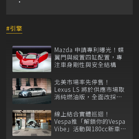
引擎
Mazda 申請專利曝光！蝶
翼門與縱置四缸配置，專
注車身剛性與安全結構
北美市場率先停售！
Lexus LS 將於供應市場取
消純燃油版，全面改採單
一油電動力
線上結合實體巡迴！
Vespa推「解鎖你的Vespa
Vibe」活動與180cc新車全
台展示