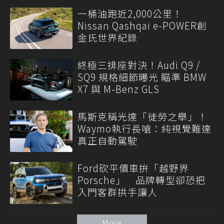
一桶油跑近2,000公里！
Nissan Qashqai e-POWER創
金氏世界紀錄
終極三排座對決！Audi Q9 /
SQ9 規格細節曝光 瞄準 BMW
X7 與 M-Benz GLS
馬斯克稱光達「徒勞之舉」！
Waymo執行長嗆：純視覺難達
真正自動駕駛
Ford砍平價車拚「越野界
Porsche」 品牌轉型卻恐把
入門客群拱手讓人
More