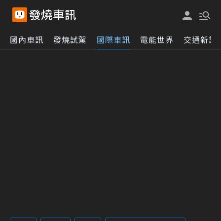
國內車訊
發燒試駕
國際車訊
電能世界
交通新訊