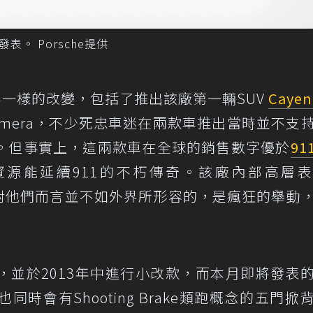
發表。 Porsche提供
多不一樣的改變，包括了推出該廠第一輛SUV
Cayen
namera，不少死忠車迷在兩款車推出當時並不支
。但事實上，這兩款車在全球的銷售數字優於
91
多的資源能延續911的不朽傳奇。該廠內部高層
的推出，對他們而言並不如外界所形容的，是瘋狂的舉動
年推出，並於2013年中進行小改款，而本月即將發表
時會有Shooting Brake類跑概念的五門掀