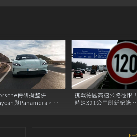
orsche傳研擬整併
挑戰德國高速公路極限
aycan與Panamera，打
時速321公里刷新紀錄 
造單一純電旗艦！
來900歐元罰款及扣照處
分
下一