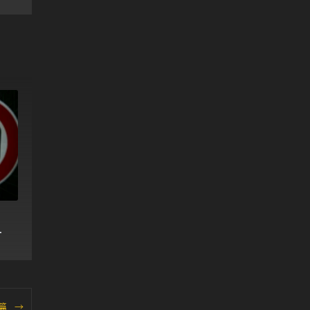
！
換
篇
→