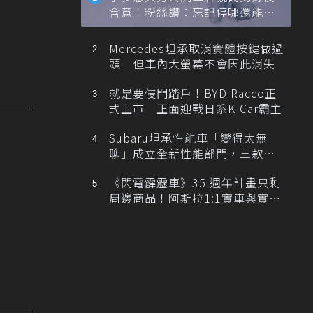
含意！粉絲讚：忘記停哪還能幫
忙找車
Mercedes坦承取消實體按鍵做過
頭 但車內大螢幕不會因此消失
就是要侵門踏戶！BYD Racco正
式上市 正面迎戰日系K-Car霸主
Subaru坦承性能車「變得太無
聊」成立全新性能部門，三款手
排跑車開發中！
《閃電霹靂車》35 週年計畫只剩
周邊商品！阿斯拉1:1實車與實體
展覽雙雙喊卡