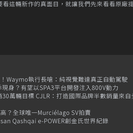
要看這輛新作的真面目，就讓我們先來看看原廠
！Waymo執行長嗆：純視覺難達真正自動駕駛
季現身？有望以SPA3平台開發注入800V動力
喊年銷30萬輛目標 CJLR：打造國際品牌半數銷量來自
全球唯一Murciélago SV拍賣
an Qashqai e-POWER創金氏世界紀錄