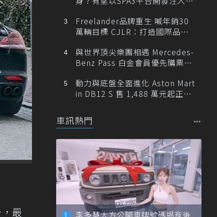
身？有望以SPA3平台開發注入80
0V動力
Freelander品牌重生 喊年銷30
萬輛目標 CJLR：打造國際品牌
半數銷量來自全球！
與世界頂尖樂團相遇 Mercedes-
Benz Pass 白金會員優先購票維
也納愛樂
動力與底盤全面進化 Aston Mart
in DB12 S 售 1,488 萬元起正式
登台
車訊熱門
少，最
李多慧大方公開車牌號碼揭背後