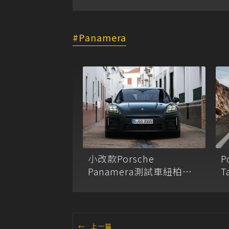
Panamera
小改款Porsche
P
Panamera測試車紐柏林
T
現身 實體按鍵將走入歷
史？
←
上一篇