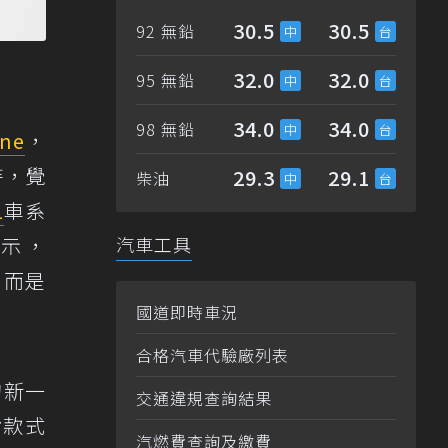
30.5
30.5
92 無鉛
32.0
32.0
95 無鉛
34.0
34.0
98 無鉛
ne
，
持，覺
29.3
29.1
柴油
1
車系
表示，
汽車工具
，而是
國道即時車況
合格汽車代驗廠列表
的新一
交通違規查詢結果
背款式
汽燃費查詢及繳費