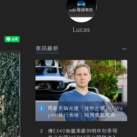
Lucas
車訊最新
馬斯克稱光達「徒勞之舉」！Wa
ymo執行長嗆：純視覺難達真正
自動駕駛
傳EX40後繼車最快明年秋季現