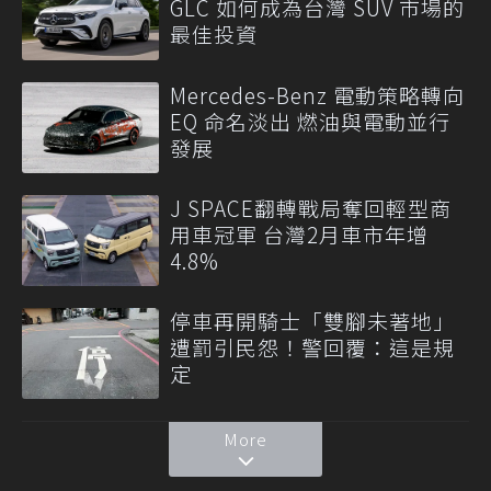
GLC 如何成為台灣 SUV 市場的
最佳投資
Mercedes-Benz 電動策略轉向
EQ 命名淡出 燃油與電動並行
發展
J SPACE翻轉戰局奪回輕型商
用車冠軍 台灣2月車市年增
4.8%
停車再開騎士「雙腳未著地」
遭罰引民怨！警回覆：這是規
定
More