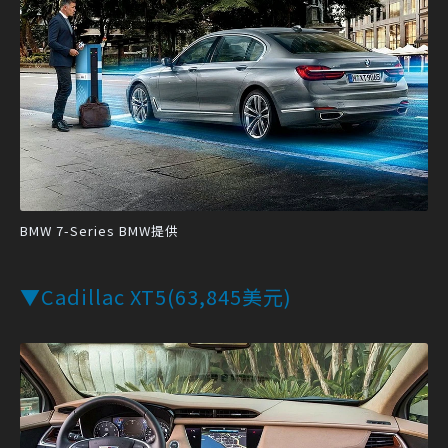
BMW 7-Series BMW提供
▼Cadillac XT5(63,845美元)