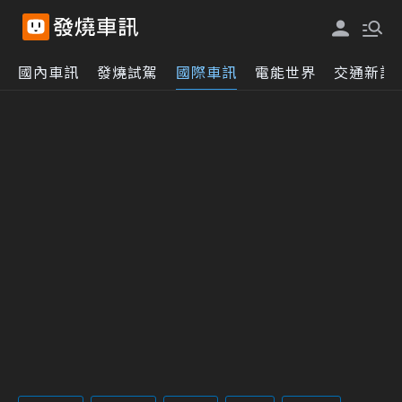
國內車訊
發燒試駕
國際車訊
電能世界
交通新訊