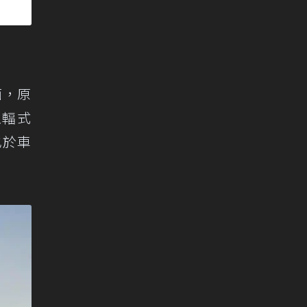
面，原
五輻式
也於車