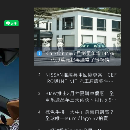
Kia Stonic前7月銷量年增145%
79.9萬元起再送電子後視鏡
NISSAN推經典車回廠專案 CEF
IRO與INFINITI老車原廠零件最
低1折
BMW推出8月仲夏購車優惠 全
車系送晶華三天兩夜、月付5,900
元起
棕色手排「大牛」身價再創高？
全球唯一Murciélago SV拍賣