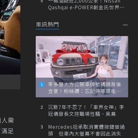
一桶油跑近2,000公里！Nissan
Qashqai e-POWER創金氏世界紀
錄
車訊熱門
李多慧大方公開車牌號碼揭背後
含意！粉絲讚：忘記停哪還能幫
忙找車
沉默7年不忍了！「車界女神」李
冠儀發長文控職場性騷、黑幕
個人需
Mercedes坦承取消實體按鍵做過
了滿足
頭 但車內大螢幕不會因此消失