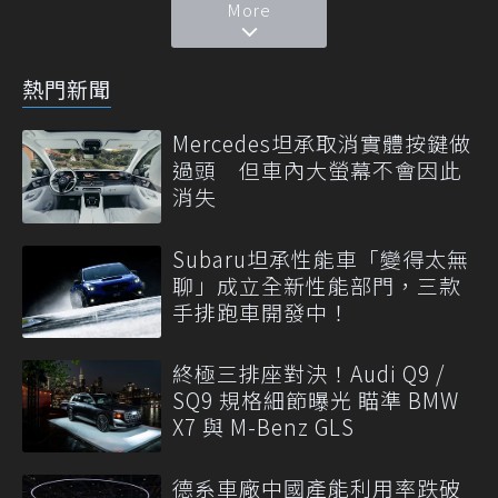
More
熱門新聞
Mercedes坦承取消實體按鍵做
過頭 但車內大螢幕不會因此
消失
Subaru坦承性能車「變得太無
聊」成立全新性能部門，三款
手排跑車開發中！
終極三排座對決！Audi Q9 /
SQ9 規格細節曝光 瞄準 BMW
X7 與 M-Benz GLS
德系車廠中國產能利用率跌破