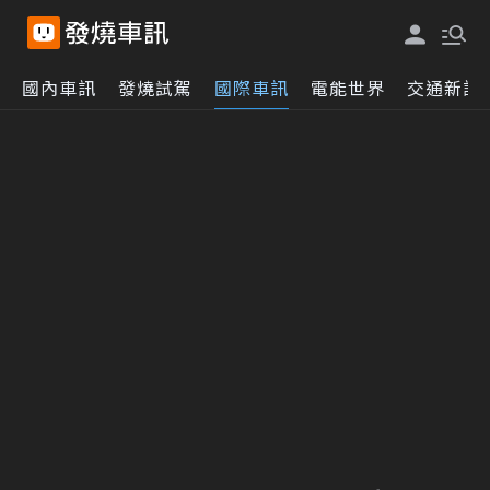
國內車訊
發燒試駕
國際車訊
電能世界
交通新訊