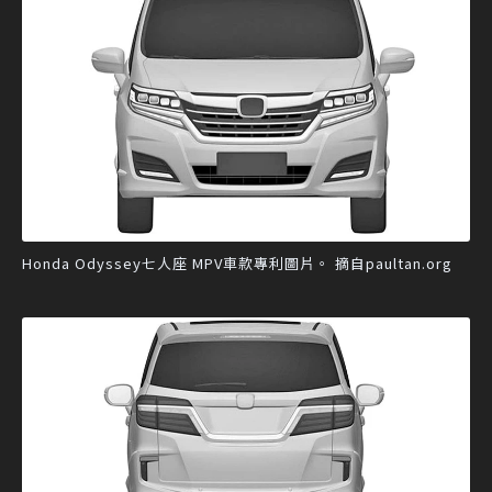
Honda Odyssey七人座 MPV車款專利圖片。 摘自paultan.org