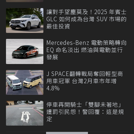
讓對手望塵莫及！2025 年賓士
GLC 如何成為台灣 SUV 市場的
最佳投資
Mercedes-Benz 電動策略轉向
EQ 命名淡出 燃油與電動並行
發展
J SPACE翻轉戰局奪回輕型商
用車冠軍 台灣2月車市年增
4.8%
停車再開騎士「雙腳未著地」
遭罰引民怨！警回覆：這是規
定