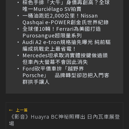
棕色手排「大牛」身價再創高？全球
唯一Murciélago SV拍賣
一桶油跑近2,000公里！Nissan
Qashqai e-POWER創金氏世界紀錄
全球僅10輛！Ferrari為美國打造
Purosangue超限量系列
Audi A2 e-tron規格搶先曝光 純前驅
編成挑戰史上最省電！
Mercedes坦承取消實體按鍵做過頭
但車內大螢幕不會因此消失
Ford砍平價車拚「越野界
Porsche」 品牌轉型卻恐把入門客
群拱手讓人
←
上一篇
《影音》Huayra BC神祕照釋出 日內瓦車展登
場