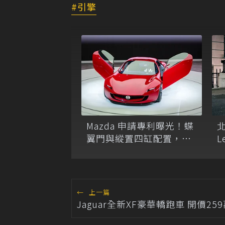
引擎
Mazda 申請專利曝光！蝶
翼門與縱置四缸配置，專
L
注車身剛性與安全結構
←
上一篇
Jaguar全新XF豪華轎跑車 開價25