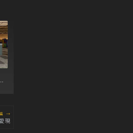
pa
車
篇
→
愛現