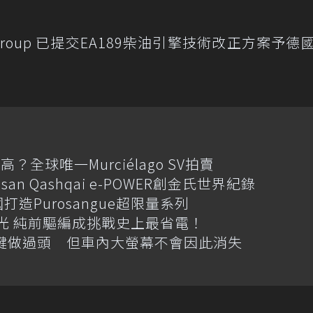
 Group 已提交EA189柴油引擎技術改正方案予德
全球唯一Murciélago SV拍賣
an Qashqai e-POWER創金氏世界紀錄
國打造Purosangue超限量系列
格搶先曝光 純前驅編成挑戰史上最省電！
體按鍵做過頭 但車內大螢幕不會因此消失