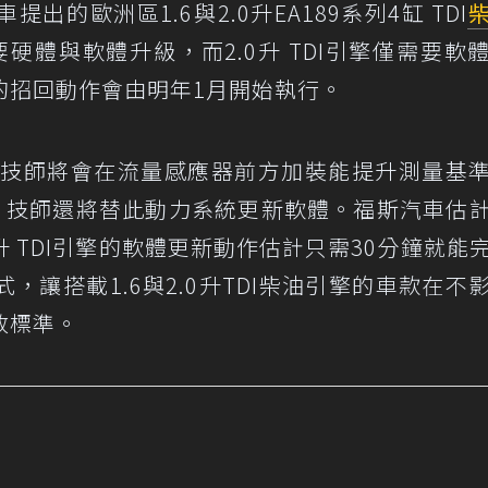
車提出的歐洲區1.6與2.0升EA189系列4缸 TDI
需要硬體與軟體升級，而2.0升 TDI引擎僅需要軟
的招回動作會由明年1月開始執行。
斯原廠技師將會在流量感應器前方加裝能提升測量基
氣渦流裝置，技師還將替此動力系統更新軟體。福斯汽車估
升 TDI引擎的軟體更新動作估計只需30分鐘就能
讓搭載1.6與2.0升TDI柴油引擎的車款在不
放標準。