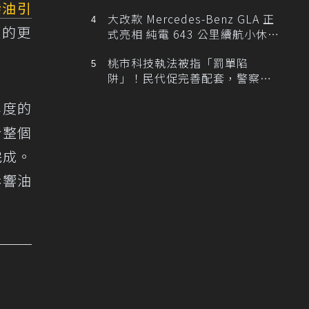
柴油
引
大改款 Mercedes-Benz GLA 正
體的更
式亮相 純電 643 公里續航小休
旅！
桃市科技執法被指「罰單陷
阱」！民代促完善配套，警察局
提數據回應
準度的
計整個
完成。
影響油