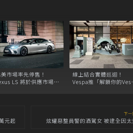
線上結合實體巡迴！
北美市場率先停售！
Vespa推「解鎖你的Ves
exus LS 將於供應市場取
Vibe」活動與180cc新
消純燃油版，全面改採單
全台展示
一油電動力
下一
9萬元起
炫耀惡整員警的酒駕女 被逮全因太