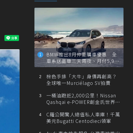
BMW推出8月仲夏購車優惠 全
車系送晶華三天兩夜、月付5,900
元起
棕色手排「大牛」身價再創高？
全球唯一Murciélago SV拍賣
一桶油跑近2,000公里！Nissan
Qashqai e-POWER創金氏世界紀
錄
C羅公開驚人總值私人車庫！千萬
美元Bugatti Centodieci領軍