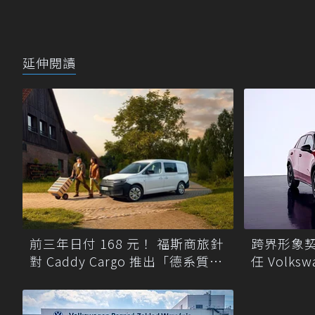
延伸閱讀
前三年日付 168 元！ 福斯商旅針
跨界形象契
對 Caddy Cargo 推出「德系質感
任 Volkswa
精算圓夢」與「打天下」專案
Roc 品牌