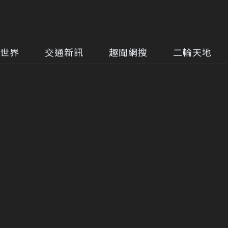
世界
交通新訊
趣聞網搜
二輪天地