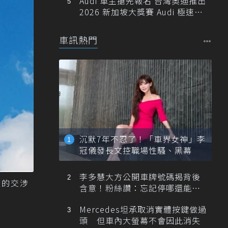
Audi 車主搶先報名 台灣奧迪推出
2026 新加坡大獎賽 Audi 極速之
旅
車訊熱門
沉默7年不忍了！「車界女神」李
冠儀發長文控職場性騷、黑幕
李多慧大方公開車牌號碼揭背後
廠的交涉
含意！粉絲讚：忘記停哪還能幫
忙找車
Mercedes坦承取消實體按鍵做過
頭 但車內大螢幕不會因此消失