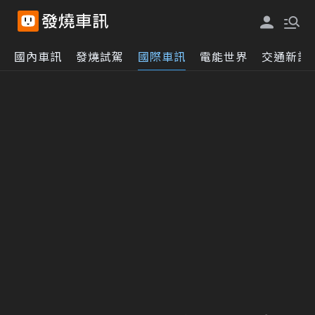
國內車訊
發燒試駕
國際車訊
電能世界
交通新訊