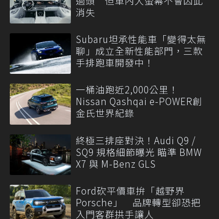
過頭 但車內大螢幕不會因此
消失
Subaru坦承性能車「變得太無
聊」成立全新性能部門，三款
手排跑車開發中！
一桶油跑近2,000公里！
Nissan Qashqai e-POWER創
金氏世界紀錄
終極三排座對決！Audi Q9 /
SQ9 規格細節曝光 瞄準 BMW
X7 與 M-Benz GLS
Ford砍平價車拚「越野界
Porsche」 品牌轉型卻恐把
入門客群拱手讓人