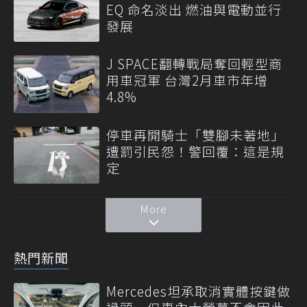
EQ 命名淡出 燃油與電動並行
發展
J SPACE翻轉戰局奪回輕型商
用車冠軍 台灣2月車市年增
4.8%
停車再開騎士「雙腳未著地」
遭罰引民怨！警回覆：這是規
定
More
熱門新聞
Mercedes坦承取消實體按鍵做