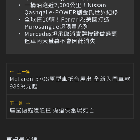
一桶油跑近2,000公里！Nissan
Qashqai e-POWER創金氏世界紀錄
全球僅10輛！Ferrari為美國打造
Purosangue超限量系列
Mercedes坦承取消實體按鍵做過頭
但車內大螢幕不會因此消失
←
上一篇
McLaren 570S原型車抵台展出 全新入門車款
988萬元起
下一篇
→
座駕拋錨遭追撞 蝙蝠俠當場死亡
車訊最前線