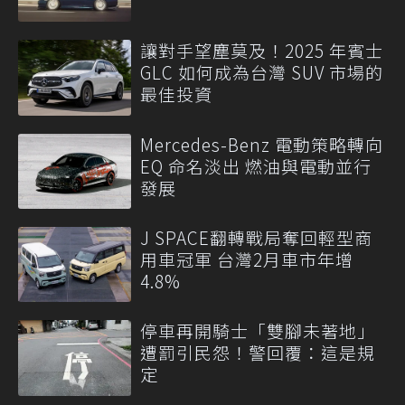
讓對手望塵莫及！2025 年賓士
GLC 如何成為台灣 SUV 市場的
最佳投資
Mercedes-Benz 電動策略轉向
EQ 命名淡出 燃油與電動並行
發展
J SPACE翻轉戰局奪回輕型商
用車冠軍 台灣2月車市年增
4.8%
停車再開騎士「雙腳未著地」
遭罰引民怨！警回覆：這是規
定