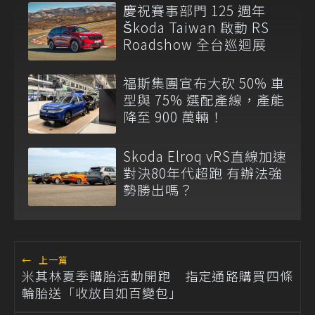
慶祝賽事部門 125 週年
Škoda Taiwan 啟動 RS
Roadshow 全台巡迴展
福斯集團宣布大砍 50% 車
型與 75% 選配產線，產能
降至 900 萬輛！
Skoda Elroq vRS直線加速
對決80年代超跑 有辦法強
勢勝出嗎？
←
上一篇
米其林夏季購胎活動開跑 指定通路購買四條
輪胎送「收放自如百變包」