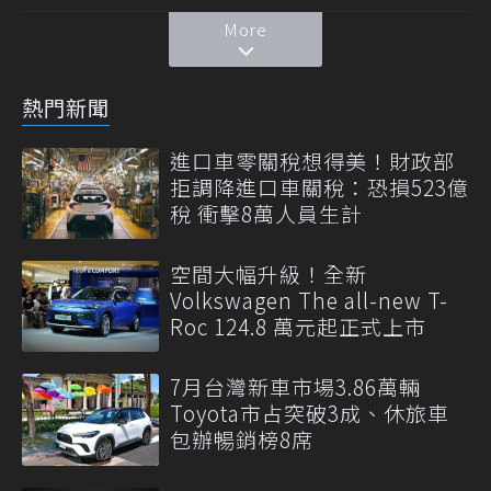
More
熱門新聞
進口車零關稅想得美！財政部
拒調降進口車關稅：恐損523億
稅 衝擊8萬人員生計
空間大幅升級！全新
Volkswagen The all-new T-
Roc 124.8 萬元起正式上市
7月台灣新車市場3.86萬輛
Toyota市占突破3成、休旅車
包辦暢銷榜8席