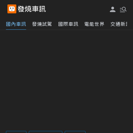
國內車訊
發燒試駕
國際車訊
電能世界
交通新訊