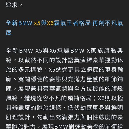
追求。
全新BMW
x5
與
X6
霸氣王者格局 再創不凡氣
度
全新BMW X5與X6承襲BMW X家族旗艦典
範，以截然不同的設計語彙演繹豪華運動休
旅的多元樣貌。X5透過更具立體感的車身輪
廓、寬闊穩健的姿態與充滿力量感的細節鋪
陳，展現兼具豪華氣勢與全方位機能的旗艦
風範，體現從容不凡的領袖格局；X6則以極
具辨識度的跑旅線條、低伏動感車身與鮮明
肌理設計，勾勒出充滿張力與個性態度的豪
華跑旅魅力，展現BMW對運動美學的前衛詮