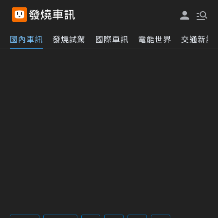
國內車訊
發燒試駕
國際車訊
電能世界
交通新訊