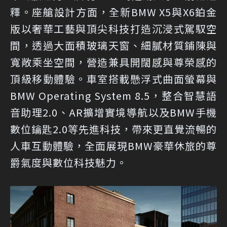
釋。座艙設計方面，全新BMW X5與X6鉑金
版以奢華工藝與頂尖科技打造沉浸式駕馭空
間，透過大面積玻璃天窗、細膩材質鋪陳與
寬敞乘坐空間，營造兼具開闊感與尊榮感的
頂級移動體驗。車室搭載懸浮式曲面螢幕與
BMW Operating System 8.5，整合智慧語
音助理2.0、AR擴增實境導航以及BMW手機
數位鑰匙2.0等先進科技，帶來更直覺流暢的
人車互動體驗，全面展現BMW豪華休旅的尊
爵氣度與數位科技魅力。