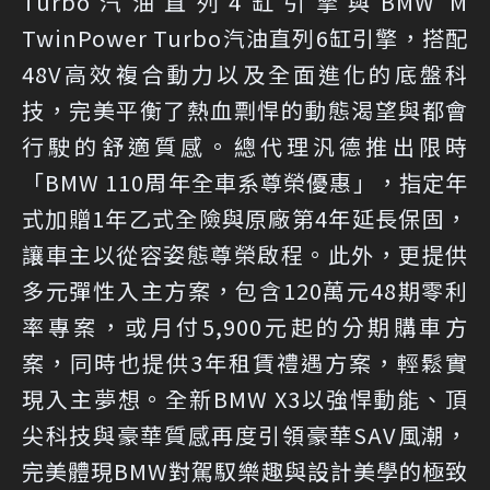
Turbo汽油直列4缸引擎與BMW M
TwinPower Turbo汽油直列6缸引擎，搭配
48V高效複合動力以及全面進化的底盤科
技，完美平衡了熱血剽悍的動態渴望與都會
行駛的舒適質感。總代理汎德推出限時
「BMW 110周年全車系尊榮優惠」，指定年
式加贈1年乙式全險與原廠第4年延長保固，
讓車主以從容姿態尊榮啟程。此外，更提供
多元彈性入主方案，包含120萬元48期零利
率專案，或月付5,900元起的分期購車方
案，同時也提供3年租賃禮遇方案，輕鬆實
現入主夢想。全新BMW X3以強悍動能、頂
尖科技與豪華質感再度引領豪華SAV風潮，
完美體現BMW對駕馭樂趣與設計美學的極致