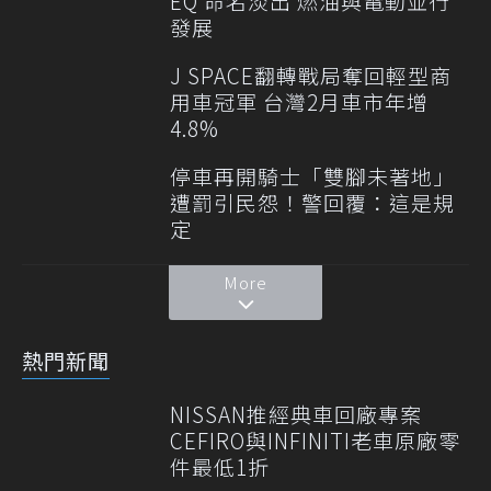
EQ 命名淡出 燃油與電動並行
發展
J SPACE翻轉戰局奪回輕型商
用車冠軍 台灣2月車市年增
4.8%
停車再開騎士「雙腳未著地」
遭罰引民怨！警回覆：這是規
定
More
熱門新聞
NISSAN推經典車回廠專案
CEFIRO與INFINITI老車原廠零
件最低1折