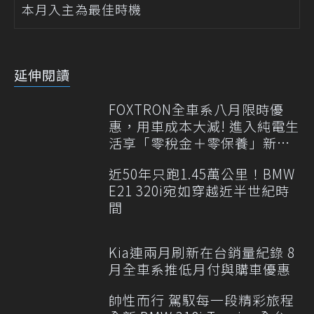
本月入主為最佳時機
延伸閱讀
FOXTRON全車系八月限時優
惠，用車成本大減! 進入純電生
活享「零稅金＋零保養」新時
代
近50年只跑1.45萬公里！BMW
E21 320i宛如穿越近半世紀時
間
Kia連兩月刷新在台銷量紀錄 8
月全車系推低月付與購車優惠
帥性而行 駕馭每一段精彩旅程