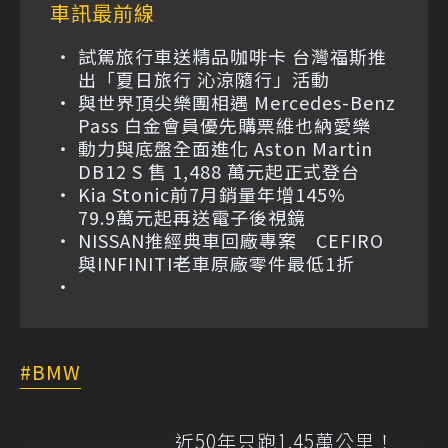
車訊最前線
試駕旅行車送精品咖啡卡 台灣福斯推
出「夏日旅行 沁涼隨行」活動
與世界頂尖樂團相遇 Mercedes-Benz
Pass 白金會員優先購票維也納愛樂
動力與底盤全面進化 Aston Martin
DB12 S 售 1,488 萬元起正式登台
Kia Stonic前7月銷量年增145%
79.9萬元起再送電子後視鏡
NISSAN推經典車回廠專案 CEFIRO
與INFINITI老車原廠零件最低1折
BMW
近50年只跑1.45萬公里！