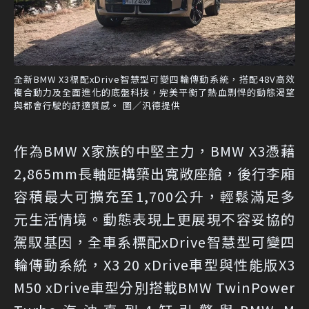
全新BMW X3標配xDrive智慧型可變四輪傳動系統，搭配48V高效
複合動力及全面進化的底盤科技，完美平衡了熱血剽悍的動態渴望
與都會行駛的舒適質感。 圖／汎德提供
作為BMW X家族的中堅主力，BMW X3憑藉
2,865mm長軸距構築出寬敞座艙，後行李廂
容積最大可擴充至1,700公升，輕鬆滿足多
元生活情境。動態表現上更展現不容妥協的
駕馭基因，全車系標配xDrive智慧型可變四
輪傳動系統，X3 20 xDrive車型與性能版X3
M50 xDrive車型分別搭載BMW TwinPower