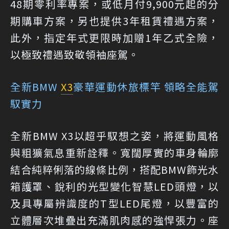
48期零利率專案，或低月付9,900元起的分
期購車方案，另也提供3年租賃禮遇方案，
此外，指定年式更限時加贈1年乙式全險，
以極致禮遇致敬領袖座駕。
全新BMW
X3
豪華運動休旅標竿 領略全能駕
馭實力
全新BMW X3以超乎馭想之姿，將運動風格
與粗獷氣息重新詮釋。寬闊厚實的車身輪廓
結合純粹俐落的線條比例，搭配BMW飾光水
箱護罩、銳利的光型變化智慧LED頭燈，以
及具專屬辨識度的T型LED尾燈，以豐富的
立體層次堆疊出充滿肌肉感的強悍張力。座