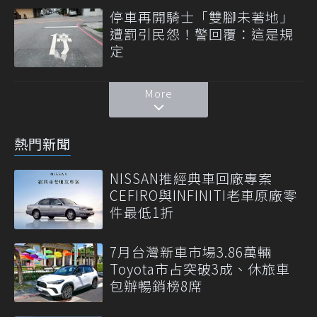
停車再開騎士「雙腳未著地」
遭罰引民怨！警回覆：這是規
定
More
熱門新聞
NISSAN推經典車回廠專案
CEFIRO與INFINITI老車原廠零
件最低1折
7月台灣新車市場3.86萬輛
Toyota市占突破3成、休旅車
包辦暢銷榜8席