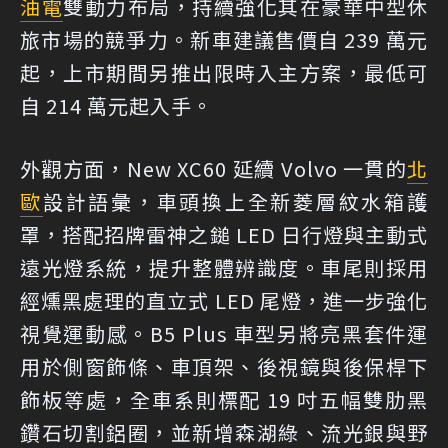
油電
雙動力布局，持續強化其在豪華中型休
旅市場的競爭力。新車建議售價自 239 萬元
起，上市期間另推出限時入主方案，最低可
自 214 萬元起入手。
外觀方面，New XC60 延續 Volvo 一貫的
北
歐
設計語彙，車頭換上全新菱層紋水箱護
罩，搭配招牌雷神之鎚 LED 日行燈與主動式
遠光燈系統，提升整體辨識度。車尾則採用
經燻黑處理的直立式 LED 尾燈，進一步強化
視覺運動感。B5 Plus 車型另將亮黑套件運
用於側窗飾條、車頂架、後視鏡與後保桿下
飾板等處，全車系則標配 19 吋五幅雙肋黑
鑽石切割鋁圈，並新增森湖綠、流光銀與野