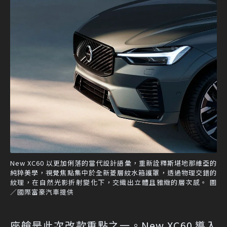
New XC60 以更加俐落的當代設計語彙，重新詮釋斯堪地那維亞的
純粹美學，視覺焦點集中於全新菱層紋水箱護罩，透過物理交錯的
紋理，在自然光影折射變化下，交織出立體且雅緻的層次感。 圖
／國際富豪汽車提供
座艙是此次改款重點之一。New XC60 導入