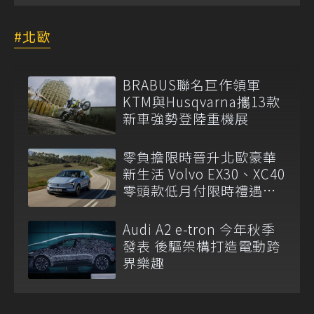
北歐
BRABUS聯名巨作領軍
KTM與Husqvarna攜13款
新車強勢登陸重機展
零負擔限時晉升北歐豪華
新生活 Volvo EX30、XC40
零頭款低月付限時禮遇登
場
Audi A2 e-tron 今年秋季
發表 後驅架構打造電動跨
界樂趣