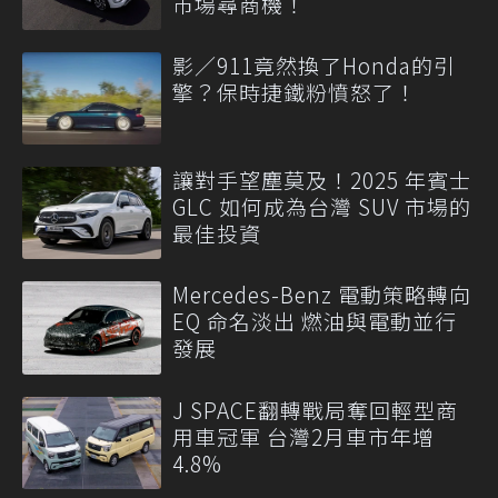
市場尋商機！
影／911竟然換了Honda的引
擎？保時捷鐵粉憤怒了！
讓對手望塵莫及！2025 年賓士
GLC 如何成為台灣 SUV 市場的
最佳投資
Mercedes-Benz 電動策略轉向
EQ 命名淡出 燃油與電動並行
發展
J SPACE翻轉戰局奪回輕型商
用車冠軍 台灣2月車市年增
4.8%