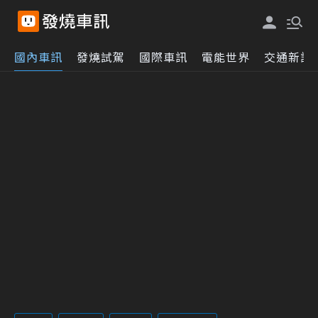
國內車訊
發燒試駕
國際車訊
電能世界
交通新訊