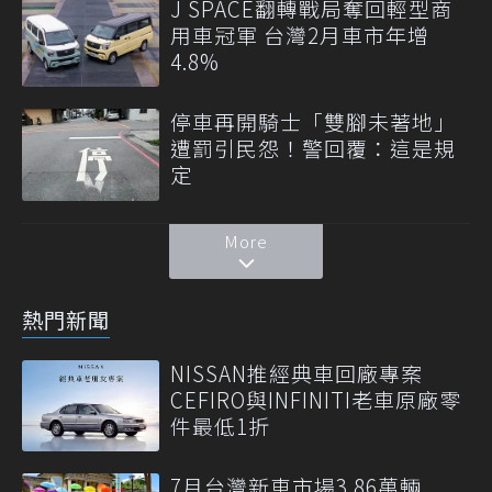
J SPACE翻轉戰局奪回輕型商
用車冠軍 台灣2月車市年增
4.8%
停車再開騎士「雙腳未著地」
遭罰引民怨！警回覆：這是規
定
More
熱門新聞
NISSAN推經典車回廠專案
CEFIRO與INFINITI老車原廠零
件最低1折
7月台灣新車市場3.86萬輛