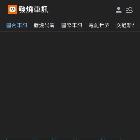
國內車訊
發燒試駕
國際車訊
電能世界
交通新訊