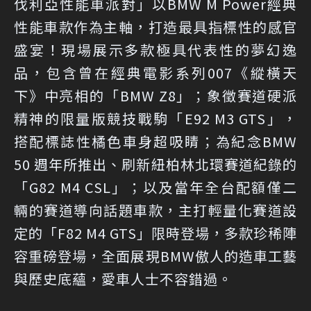
伐利亞性能車派對」以BMW M Power經典
性能車款作為主軸，打造最具指標性的感官
盛宴！現場展示多款極具代表性的夢幻逸
品，包含曾在經典電影系列007《縱橫天
下》中亮相的「BMW Z8」；象徵賽道硬派
精神的限量版競技戰駒「E92 M3 GTS」，
搭配標誌性橘色車身超吸睛；為紀念BMW
50 週年所推出、刷新紐柏林北環賽道紀錄的
「G82 M4 CSL」；以及當年全台配額僅二
輛的賽道導向話題車款，主打輕量化賽道設
定的「F82 M4 GTS」限時登場，多款珍稀陣
容重磅登場，全面展現BMW傲人的造車工藝
與歷史底蘊，愛車人士不容錯過。