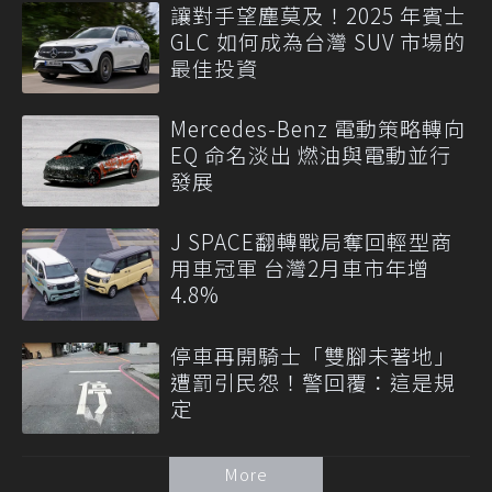
讓對手望塵莫及！2025 年賓士
GLC 如何成為台灣 SUV 市場的
最佳投資
Mercedes-Benz 電動策略轉向
EQ 命名淡出 燃油與電動並行
發展
J SPACE翻轉戰局奪回輕型商
用車冠軍 台灣2月車市年增
4.8%
停車再開騎士「雙腳未著地」
遭罰引民怨！警回覆：這是規
定
More