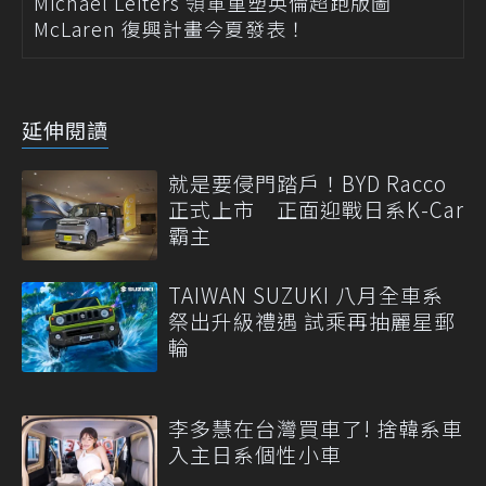
Michael Leiters 領軍重塑英倫超跑版圖
McLaren 復興計畫今夏發表！
延伸閱讀
就是要侵門踏戶！BYD Racco
正式上市 正面迎戰日系K-Car
霸主
TAIWAN SUZUKI 八月全車系
祭出升級禮遇 試乘再抽麗星郵
輪
李多慧在台灣買車了! 捨韓系車
入主日系個性小車