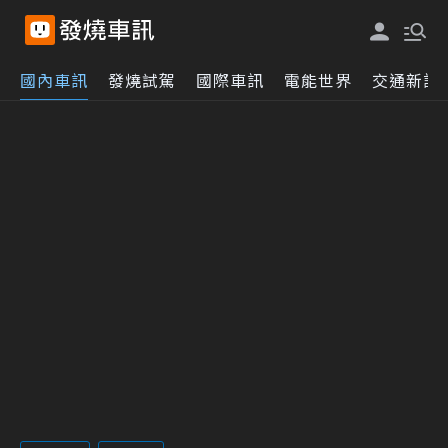
國內車訊
發燒試駕
國際車訊
電能世界
交通新訊