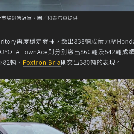
5年榮登全市場銷售冠軍。圖／和泰汽車提供
itory再度穩定發揮，繳出838輛成績力壓Honda 
TOYOTA TownAce則分別繳出860輛及542輛成
為82輛、
Foxtron Bria
則交出380輛的表現。