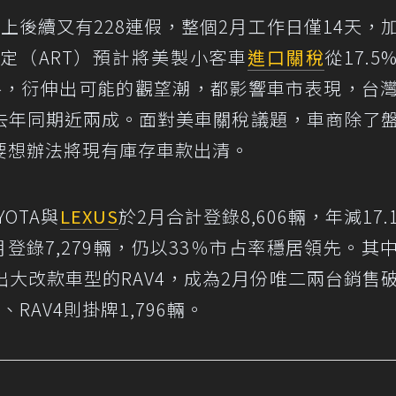
上後續又有228連假，整個2月工作日僅14天，
定（ART）預計將美製小客車
進口關稅
從17.5
路，衍伸出可能的觀望潮，都影響車市表現，台
較去年同期近兩成。面對美車關稅議題，車商除了
要想辦法將現有庫存車款出清。
OTA與
LEXUS
於2月合計登錄8,606輛，年減17.
2月登錄7,279輛，仍以33％市占率穩居領先。其
及年初推出大改款車型的RAV4，成為2月份唯二兩台銷售
1輛、RAV4則掛牌1,796輛。