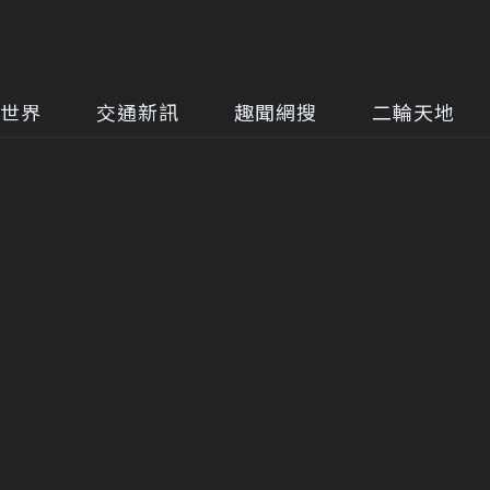
世界
交通新訊
趣聞網搜
二輪天地