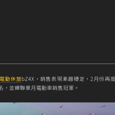
電動休旅
bZ4X，銷售表現漸趨穩定，2月份再
十名，並蟬聯單月電動車銷售冠軍。