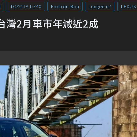
國
TOYOTA bZ4X
Foxtron Bria
Luxgen n7
LEXUS
台灣2月車市年減近2成