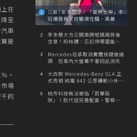
加上在
沉默7年不忍了！「車界女神」李
冠儀發長文控職場性騷、黑幕
%降至
灣汽車
李多慧大方公開車牌號碼揭背後
盤算是
含意！粉絲讚：忘記停哪還能幫
忙找車
Mercedes坦承取消實體按鍵做過
頭 但車內大螢幕不會因此消失
大改款 Mercedes-Benz GLA 正
1％，
式亮相 純電 643 公里續航小休
中市場
旅！
桃市科技執法被指「罰單陷
破千的
阱」！民代促完善配套，警察局
提數據回應