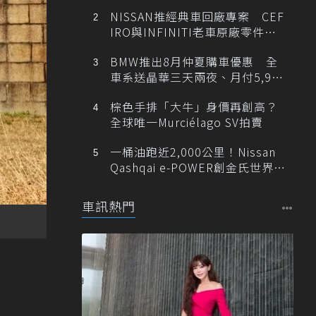
NISSAN推經典車回廠專案 CEF
IRO與INFINITI老車原廠零件最
低1折
BMW推出8月仲夏購車優惠 全
車系送晶華三天兩夜、月付5,900
元起
棕色手排「大牛」身價再創高？
全球唯一Murciélago SV拍賣
一桶油跑近2,000公里！Nissan
Qashqai e-POWER創金氏世界紀
錄
車訊熱門