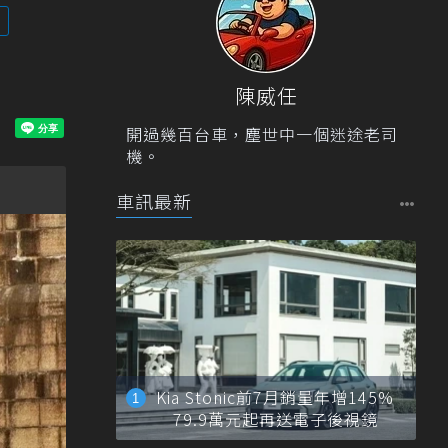
陳威任
開過幾百台車，塵世中一個迷途老司
機。
車訊最新
Kia Stonic前7月銷量年增145%
79.9萬元起再送電子後視鏡