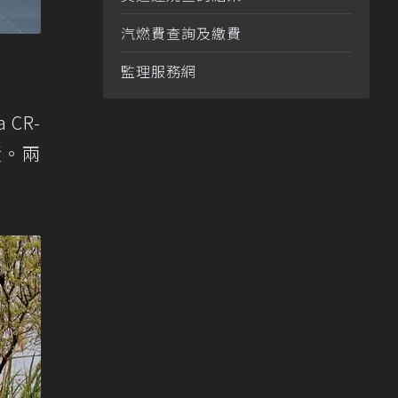
汽燃費查詢及繳費
監理服務網
CR-
績。兩