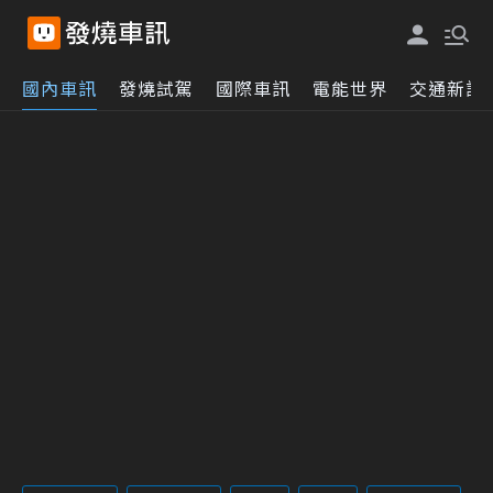
國內車訊
發燒試駕
國際車訊
電能世界
交通新訊