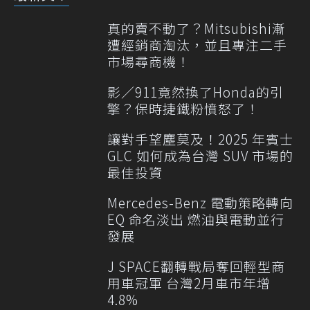
真的賣不動了？Mitsubishi漸
遭經銷商淘汰，並且專注二手
市場尋商機！
影／911竟然換了Honda的引
擎？保時捷鐵粉憤怒了！
讓對手望塵莫及！2025 年賓士
GLC 如何成為台灣 SUV 市場的
最佳投資
Mercedes-Benz 電動策略轉向
EQ 命名淡出 燃油與電動並行
發展
J SPACE翻轉戰局奪回輕型商
用車冠軍 台灣2月車市年增
4.8%