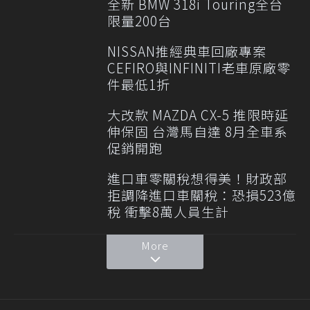
全新 BMW 318i Touring全台
限量200台
NISSAN推經典車回廠專案
CEFIRO與INFINITI老車原廠零
件最低1折
大改款 MAZDA CX-5 推限時延
伸保固 台灣馬自達 8月全車系
促銷開跑
進口車零關稅想得美！財政部
拒調降進口車關稅：恐損523億
稅 衝擊8萬人員生計
More