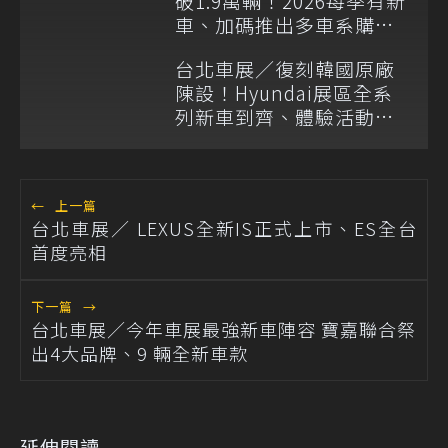
破1.9萬輛！2026每季有新
車、加碼推出多車系購車
優惠
台北車展／復刻韓國原廠
陳設！Hyundai展區全系
列新車到齊、體驗活動再
送限定好禮
←
上一篇
台北車展／ LEXUS全新IS正式上市、ES全台
首度亮相
下一篇
→
台北車展／今年車展最強新車陣容 寶嘉聯合祭
出4大品牌、9 輛全新車款
延伸閱讀