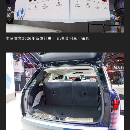
南陽實業2026年新車計畫。 記者黃俐嘉／攝影