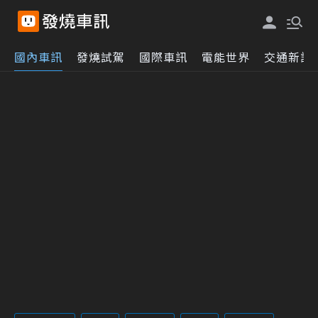
國內車訊
發燒試駕
國際車訊
電能世界
交通新訊