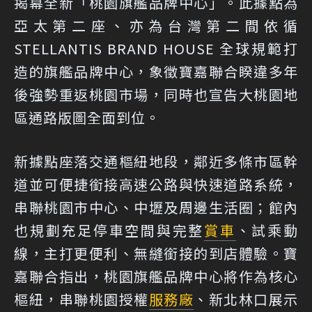
揭幕全新「桃園旗艦品牌中心」。此據點為
亞太第二座、亦為台灣第二間依循
STELLANTIS BRAND HOUSE 全球規範打
造的旗艦品牌中心，象徵寶嘉聯合睽違多年
後強勢重返桃園市場，同時也宣告大桃園地
區通路版圖全面到位。
新據點座落交通樞紐地段，鄰近多條市區幹
道並可便捷銜接高速公路與快速道路系統，
串聯桃園市中心、中壢及周邊生活圈；館內
也規劃充足停車空間與完整
賞車
、試乘動
線，主打更便利、無縫銜接的到店體驗。寶
嘉聯合指出，桃園旗艦品牌中心將作為核心
樞紐，串聯桃園授權
服務廠
、新北林口展示