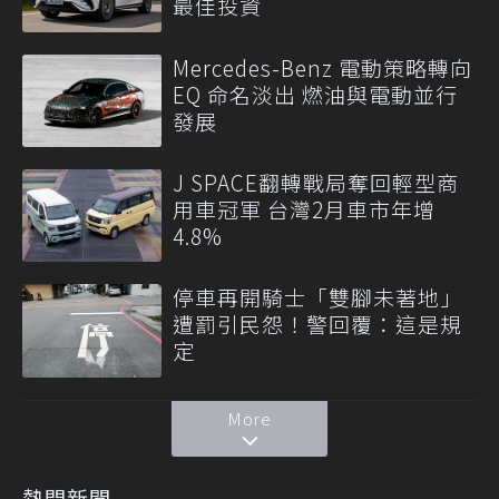
最佳投資
Mercedes-Benz 電動策略轉向
EQ 命名淡出 燃油與電動並行
發展
J SPACE翻轉戰局奪回輕型商
用車冠軍 台灣2月車市年增
4.8%
停車再開騎士「雙腳未著地」
遭罰引民怨！警回覆：這是規
定
More
熱門新聞