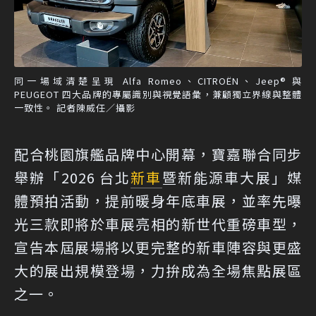
同一場域清楚呈現 Alfa Romeo、CITROËN、Jeep® 與
PEUGEOT 四大品牌的專屬識別與視覺語彙，兼顧獨立界線與整體
一致性。 記者陳威任／攝影
配合桃園旗艦品牌中心開幕，寶嘉聯合同步
舉辦「2026 台北
新車
暨新能源車大展」媒
體預拍活動，提前暖身年底車展，並率先曝
光三款即將於車展亮相的新世代重磅車型，
宣告本屆展場將以更完整的新車陣容與更盛
大的展出規模登場，力拚成為全場焦點展區
之一。