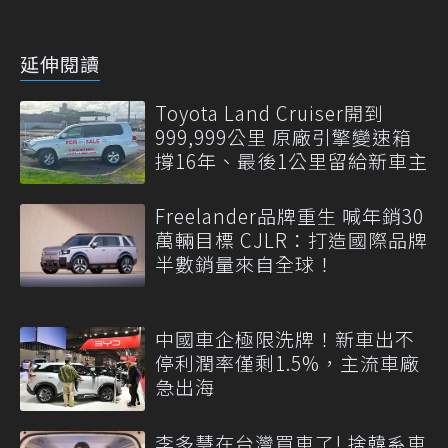
延伸閱讀
Toyota Land Cruiser開到
999,999公里 原廠引擎變速箱
撐16年、最後1公里留給新車主
Freelander品牌重生 喊年銷30
萬輛目標 CJLR：打造國際品牌
半數銷量來自全球！
中國車企極限洗牌！新車出不
停利潤率僅剩1.5%，主流車廠
急出海
李多慧在台灣買車了! 捨韓系車