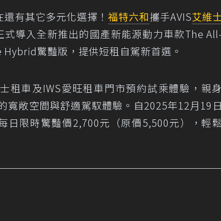
在還有其它多元化選擇！
福特六和
攜手AVIS
艾維
式導入全新推出的國產新能源動力車款The All-
ance Hybrid驚豔版，提供短租自駕新首選。
維士租車及IWS愛旺租車門市預約試乘體驗，親
itory帶來的寬敞空間與舒適駕馭體驗。自2025年12月1
每日限時驚豔價2,700元（原價5,500元），輕