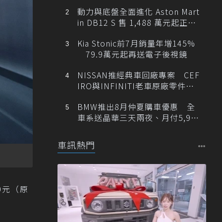
動力與底盤全面進化 Aston Mart
in DB12 S 售 1,488 萬元起正式
登台
Kia Stonic前7月銷量年增145%
79.9萬元起再送電子後視鏡
NISSAN推經典車回廠專案 CEF
IRO與INFINITI老車原廠零件最
低1折
BMW推出8月仲夏購車優惠 全
車系送晶華三天兩夜、月付5,900
元起
車訊熱門
00元（原