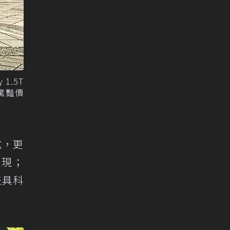
1.5T
時驚豔價
式，更
表現；
兼具科