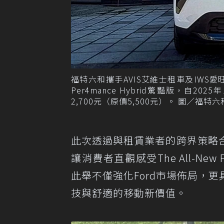
福特六和攜手AVIS艾維士租車及IWS愛旺租車兩
Per4mance Hybrid驚豔版，自2
2,700元（原價5,500元）。 圖／福特
此次透過與租賃業者的跨界策略
讓消費者直觀感受The All-New
此舉不僅強化Ford市場佈局，
技與舒適的移動新價值。