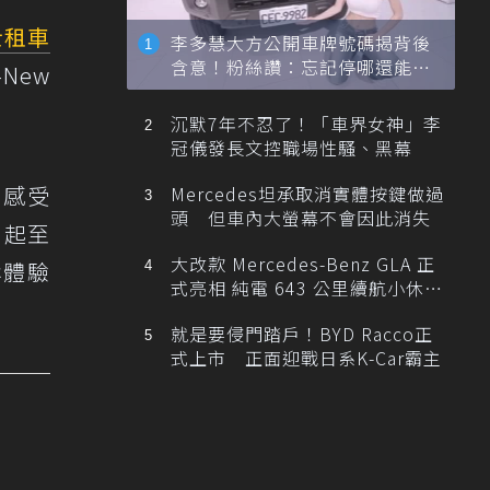
士租車
李多慧大方公開車牌號碼揭背後
含意！粉絲讚：忘記停哪還能幫
New
忙找車
沉默7年不忍了！「車界女神」李
冠儀發長文控職場性騷、黑幕
身感受
Mercedes坦承取消實體按鍵做過
頭 但車內大螢幕不會因此消失
9日起至
大改款 Mercedes-Benz GLA 正
鬆體驗
式亮相 純電 643 公里續航小休
旅！
就是要侵門踏戶！BYD Racco正
式上市 正面迎戰日系K-Car霸主