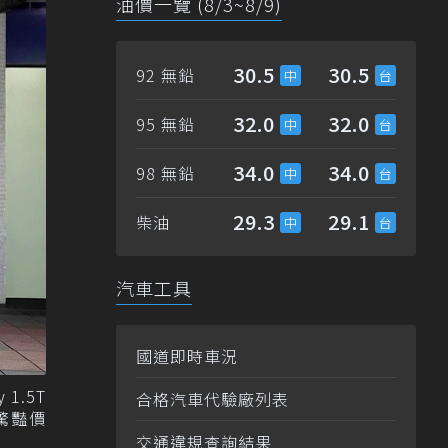
油價一覽 (8/3~8/9)
30.5
30.5
92 無鉛
32.0
32.0
95 無鉛
34.0
34.0
98 無鉛
29.3
29.1
柴油
汽車工具
國道即時車況
1.5T
合格汽車代驗廠列表
時驚豔價
交通違規查詢結果