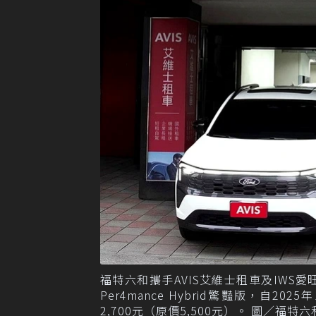
福特六和攜手AVIS艾維士租車及IWS愛旺租車兩
Per4mance Hybrid驚豔版，自2
2,700元（原價5,500元）。 圖／福特