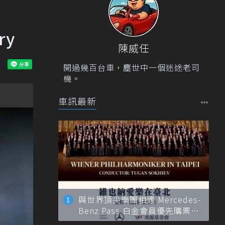
ry
陳威任
開過幾百台車，塵世中一個迷途老司
機。
車訊最新
與世界頂尖樂團相遇 Mercedes-
Benz Pass 白金會員優先購票維
也納愛樂