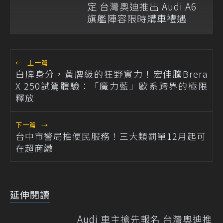
定 台灣奧迪推出 Audi A6
旗艦陣容限時購車禮遇
←
上一篇
白牌身分，黃牌級的狂野實力！宏佳騰Brera
X 250試駕體驗：「魔力藍」歐系跨界的極限
釋放
下一篇
→
台中市警局推便民服務！三大類罰單12月起可
在超商繳
延伸閱讀
Audi 車主搶先報名 台灣奧迪推