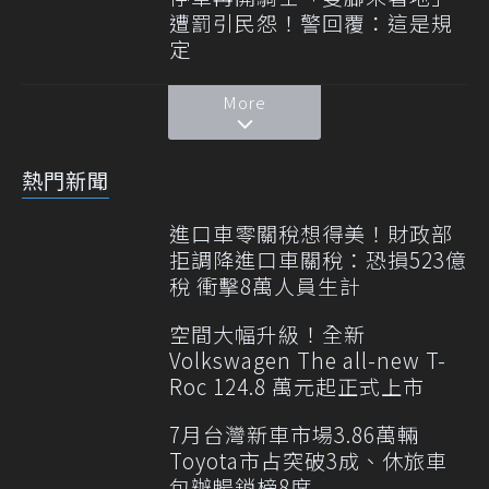
遭罰引民怨！警回覆：這是規
定
More
熱門新聞
進口車零關稅想得美！財政部
拒調降進口車關稅：恐損523億
稅 衝擊8萬人員生計
空間大幅升級！全新
Volkswagen The all-new T-
Roc 124.8 萬元起正式上市
7月台灣新車市場3.86萬輛
Toyota市占突破3成、休旅車
包辦暢銷榜8席