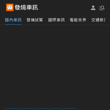
國內車訊
發燒試駕
國際車訊
電能世界
交通新訊