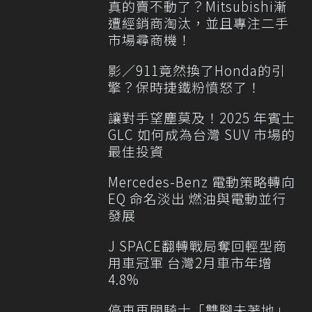
真的賣不動了？Mitsubishi漸
遭經銷商淘汰，並且專注二手
市場尋商機！
影／911竟然換了Honda的引
擎？保時捷鐵粉憤怒了！
讓對手望塵莫及！2025 年賓士
GLC 如何成為台灣 SUV 市場的
最佳投資
Mercedes-Benz 電動策略轉向
EQ 命名淡出 燃油與電動並行
發展
J SPACE翻轉戰局奪回輕型商
用車冠軍 台灣2月車市年增
4.8%
停車再開騎士「雙腳未著地」