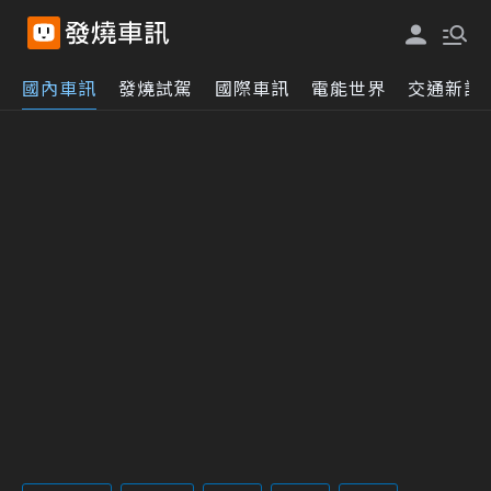
國內車訊
發燒試駕
國際車訊
電能世界
交通新訊