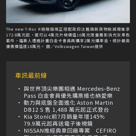
The new T-Roc R極緻版現正搭配政府汰舊換新貨物稅減徵後享
172.8萬元起，還可以4萬元升級價值10萬元限量霧影消光灰車色
套件，福斯人禮遇計畫白金卡會員再購享2萬元購車金，總計最高
優惠價值達18萬元。 圖／Volkswagen Taiwan提供
車訊最前線
與世界頂尖樂團相遇 Mercedes-Benz
Pass 白金會員優先購票維也納愛樂
動力與底盤全面進化 Aston Martin
DB12 S 售 1,488 萬元起正式登台
Kia Stonic前7月銷量年增145%
79.9萬元起再送電子後視鏡
NISSAN推經典車回廠專案 CEFIRO