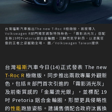
台灣福斯汽車推出The new T-Roc R極緻版，首度導入
Volkswagen R部門獨家調製特殊新色—「霧影消光灰」搭配
全新19吋Pretoria鋁合金輪圈，沉靜而氣宇軒昂，以凌厲狂
傲的王者之姿撼動全場。 圖／Volkswagen Taiwan提供
台灣
福斯
汽車今日(14)正式發表 The new
T-Roc R
極緻版，同步推出兩款專屬外觀新
色，包括 R 部門首次引進的 「霧影消光灰」
及前衛質感的「金屬流光銀」，並標配 19
吋 Pretoria 鋁合金輪圈，形塑更具侵略性
的
性能
跑旅姿態。建議售價配合政府汰舊換