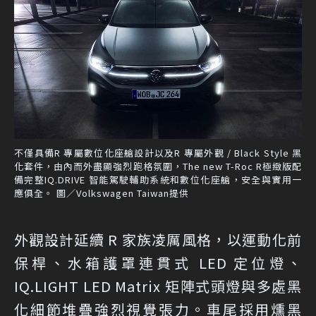
不僅具備R 專屬數位化座艙設計以及R 專屬外觀 / Black Style 黑
化套件，由內而外盡顯強烈跑格氛圍，The new T-Roc R極緻版配
備完整IQ.DRIVE 智能駕駛輔助系統和數位化座艙，安全與實用一
應俱全。 圖／Volkswagen Taiwan提供
外觀設計延續 R 家族凌厲風格，以運動化前
保桿、水箱護罩連貫式 LED 定位燈、
IQ.LIGHT LED Matrix 矩陣式頭燈與多處黑
化細節堆疊強烈視覺張力。車尾採用燻黑