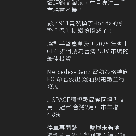
遭經銷商淘汰，並且專注二手
市場尋商機！
影／911竟然換了Honda的引
擎？保時捷鐵粉憤怒了！
讓對手望塵莫及！2025 年賓士
GLC 如何成為台灣 SUV 市場的
最佳投資
Mercedes-Benz 電動策略轉向
EQ 命名淡出 燃油與電動並行
發展
J SPACE翻轉戰局奪回輕型商
用車冠軍 台灣2月車市年增
4.8%
停車再開騎士「雙腳未著地」
遭罰引民怨！警回覆：這是規