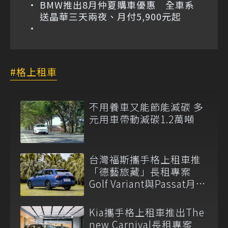
BMW推出8月仲夏購車優惠 全車系
送晶華三天兩夜、月付5,900元起
格上租車
不用養車又能節能減碳 多
元用車帶動減碳1.2萬噸
台灣福斯攜手格上租車推
「德藝旅藏」長租專案
Golf Variant與Passat月租
2.6萬起
Kia攜手格上租車推出The
new Carnival長租專案