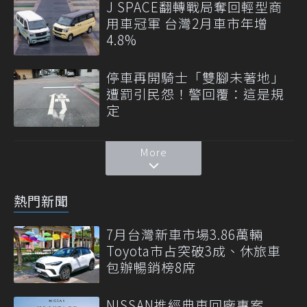
J SPACE翻轉戰局奪回輕型商
用車冠軍 台灣2月車市年增
4.8%
停車再開騎士「雙腳未著地」
遭罰引民怨！警回覆：這是規
定
More
熱門新聞
7月台灣新車市場3.86萬輛
Toyota市占突破3成、休旅車
包辦暢銷榜8席
NISSAN推經典車回廠專案