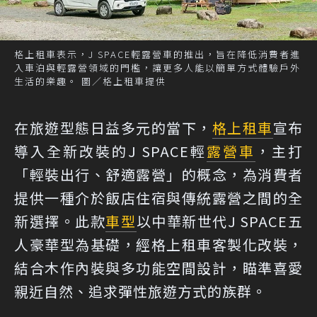
格上租車表示，J SPACE輕露營車的推出，旨在降低消費者進
入車泊與輕露營領域的門檻，讓更多人能以簡單方式體驗戶外
生活的樂趣。 圖／格上租車提供
在旅遊型態日益多元的當下，
格上租車
宣布
導入全新改裝的J SPACE輕
露營車
，主打
「輕裝出行、舒適露營」的概念，為消費者
提供一種介於飯店住宿與傳統露營之間的全
新選擇。此款
車型
以中華新世代J SPACE五
人豪華型為基礎，經格上租車客製化改裝，
結合木作內裝與多功能空間設計，瞄準喜愛
親近自然、追求彈性旅遊方式的族群。