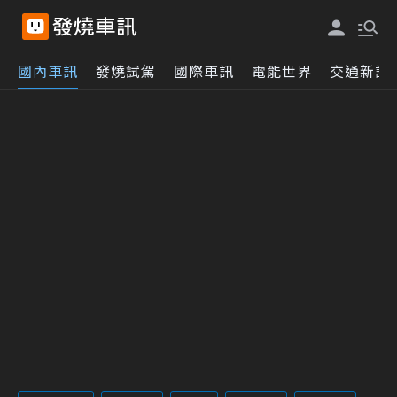
國內車訊
發燒試駕
國際車訊
電能世界
交通新訊