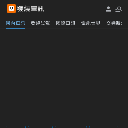
國內車訊
發燒試駕
國際車訊
電能世界
交通新訊