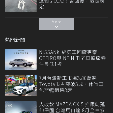
遭罰引民怨！警回覆：這是規
定
More
熱門新聞
NISSAN推經典車回廠專案
CEFIRO與INFINITI老車原廠零
件最低1折
7月台灣新車市場3.86萬輛
Toyota市占突破3成、休旅車
包辦暢銷榜8席
大改款 MAZDA CX-5 推限時延
伸保固 台灣馬自達 8月全車系