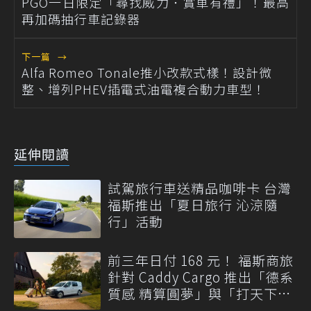
PGO一日限定「尋找威力．賞車有禮」！最高
再加碼抽行車記錄器
下一篇
→
Alfa Romeo Tonale推小改款式樣！設計微
整、增列PHEV插電式油電複合動力車型！
延伸閱讀
試駕旅行車送精品咖啡卡 台灣
福斯推出「夏日旅行 沁涼隨
行」活動
前三年日付 168 元！ 福斯商旅
針對 Caddy Cargo 推出「德系
質感 精算圓夢」與「打天下」
專案