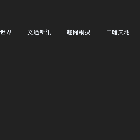
世界
交通新訊
趣聞網搜
二輪天地