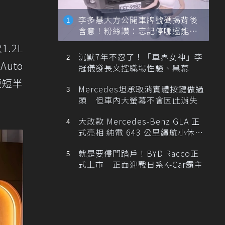
李多慧大方公開車牌號碼揭背後
含意！粉絲讚：忘記停哪還能幫
忙找車
.2L
沉默7年不忍了！「車界女神」李
uto
冠儀發長文控職場性騷、黑幕
短短半
Mercedes坦承取消實體按鍵做過
頭 但車內大螢幕不會因此消失
大改款 Mercedes-Benz GLA 正
式亮相 純電 643 公里續航小休
旅！
就是要侵門踏戶！BYD Racco正
式上市 正面迎戰日系K-Car霸主