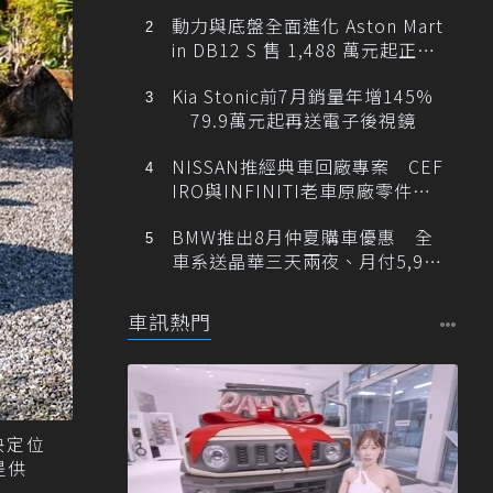
動力與底盤全面進化 Aston Mart
in DB12 S 售 1,488 萬元起正式
登台
Kia Stonic前7月銷量年增145%
79.9萬元起再送電子後視鏡
NISSAN推經典車回廠專案 CEF
IRO與INFINITI老車原廠零件最
低1折
BMW推出8月仲夏購車優惠 全
車系送晶華三天兩夜、月付5,900
元起
車訊熱門
中央定位
提供