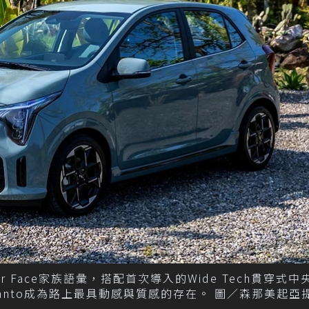
 Tiger Face家族語彙，搭配首次導入的Wide Tech貫穿式
 Picanto成為路上最具動感與質感的存在。 圖／森那美起亞