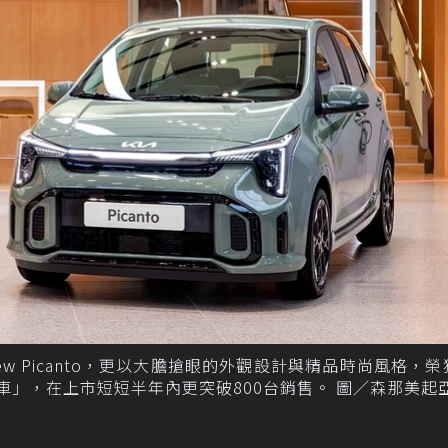
 new Picanto，更以大膽搶眼的外觀設計與精品時尚風格，
最佳都會車」，在上市短短半年內更突破800台銷售。 圖／森那美起