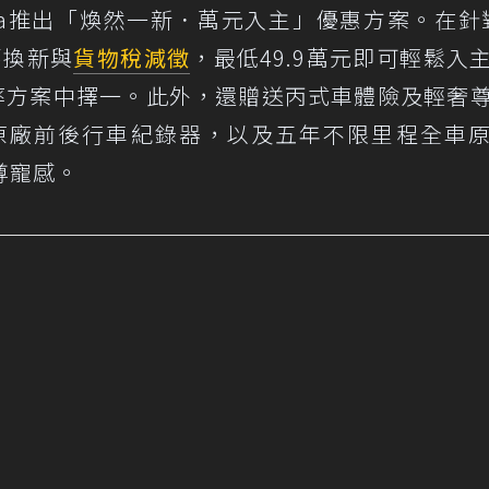
a推出「煥然一新．萬元入主」優惠方案。在針對
舊換新與
貨物稅減徵
，最低49.9萬元即可輕鬆入
利率方案中擇一。此外，還贈送丙式車體險及輕奢
熱紙、原廠前後行車紀錄器，以及五年不限里程全車
尊寵感。