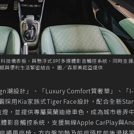
ision多彩科技儀表板，與懸浮式8吋多媒體影音觸控系統，同時支援A
，讓科技質感與便利生活緊密結合。 圖／森那美起亞提供
sign潮設計」、「Luxury Comfort質奢華」、「I-
Kia家族式Tiger Face設計，配合全新Star 
定位燈，並提供專屬莫蘭迪綠車色，成為城市巷弄
觸控系統，支援無線Apple CarPlay與Andr
駕駛座通風座椅、方向盤加熱及前座頭枕前後滑移