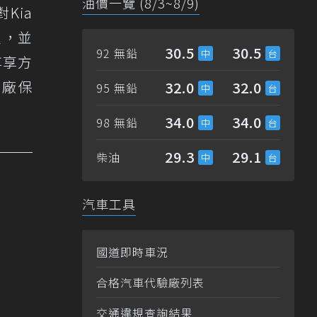
油價一覽 (8/3~8/9)
Kia
主，並
30.5
30.5
92 無鉛
尊享方
原廠保
32.0
32.0
95 無鉛
34.0
34.0
98 無鉛
29.3
29.1
柴油
汽車工具
國道即時車況
合格汽車代驗廠列表
交通違規查詢結果