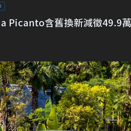
車
 Picanto含舊換新減徵49.9