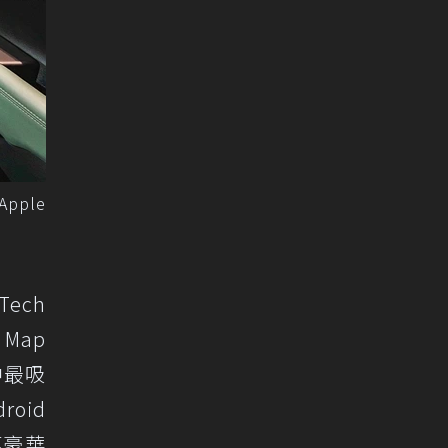
pple
Tech
Map
中最吸
oid
等豪華