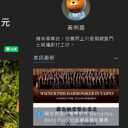
萬元
黃俐嘉
韓系車專武，但實際上只是個鍵盤鬥
士與攝影打工仔。
車訊最新
與世界頂尖樂團相遇 Mercedes-
Benz Pass 白金會員優先購票維
也納愛樂