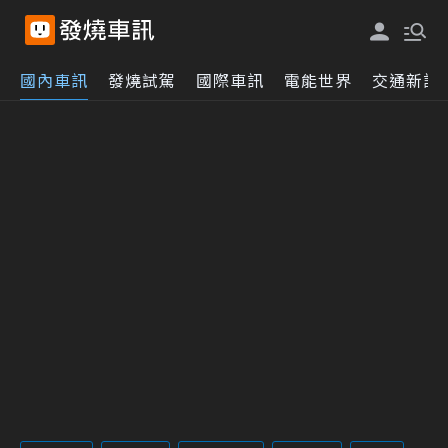
國內車訊
發燒試駕
國際車訊
電能世界
交通新訊