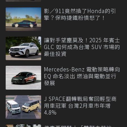
影／911竟然換了Honda的引
擎？保時捷鐵粉憤怒了！
讓對手望塵莫及！2025 年賓士
GLC 如何成為台灣 SUV 市場的
最佳投資
Mercedes-Benz 電動策略轉向
EQ 命名淡出 燃油與電動並行
發展
J SPACE翻轉戰局奪回輕型商
用車冠軍 台灣2月車市年增
4.8%