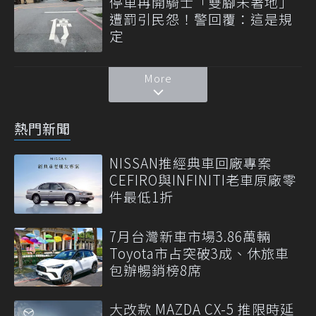
停車再開騎士「雙腳未著地」
遭罰引民怨！警回覆：這是規
定
More
熱門新聞
NISSAN推經典車回廠專案
CEFIRO與INFINITI老車原廠零
件最低1折
7月台灣新車市場3.86萬輛
Toyota市占突破3成、休旅車
包辦暢銷榜8席
大改款 MAZDA CX-5 推限時延