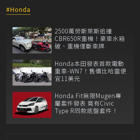
Honda
2500萬勞斯萊斯追撞
CBR650R重機！豪車水箱
破、重機僅斷車牌
Honda本田發表首款電動
重車-WN7！售價比哈雷便
宜11美元
Honda Fit無限Mugen專
屬套件發表 竟有Civic
Type R同款底盤套件！