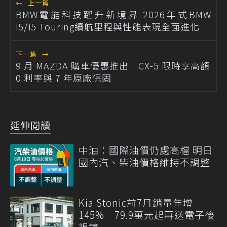
←
上一篇
BMW電能科技躍升新境界 2026年式BMW
i5/i5 Touring續航里程與性能表現全面進化
下一篇
→
9 月 MAZDA 購車優惠推出 CX-5 限時享高額
0 利率與 7 年原廠保固
延伸閱讀
中油：國際油價仍處高檔 明日
國內汽、柴油價格維持不調整
Kia Stonic前7月銷量年增
145% 79.9萬元起再送電子後
視鏡