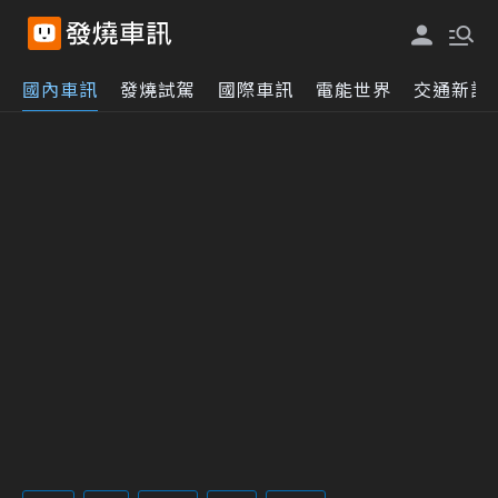
國內車訊
發燒試駕
國際車訊
電能世界
交通新訊