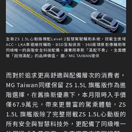
全新ZS 1.5L心動版標配Level 2智慧駕駛輔助系統，搭載全速域
ACC、LKA車道維持輔助、BSD盲點偵測、360度環景影像輔助等
同級唯一的高階安全科技配備，讓實用車款「滿配不貴」，全面體
現「超規滿配」的品牌價值。 圖／MG TAIWAN提供
而對於追求更高舒適與配備層次的消費者，
MG Taiwan同樣保留 ZS 1.5L 旗艦版作為進
階選擇，在舊換新優惠下，本月限時入手價
僅67.9萬元，帶來更豐富的駕乘體驗，ZS
1.5L 旗艦版除了完整搭載ZS 1.5L心動版的
所有安全與智慧科技外，更配備了同級唯一