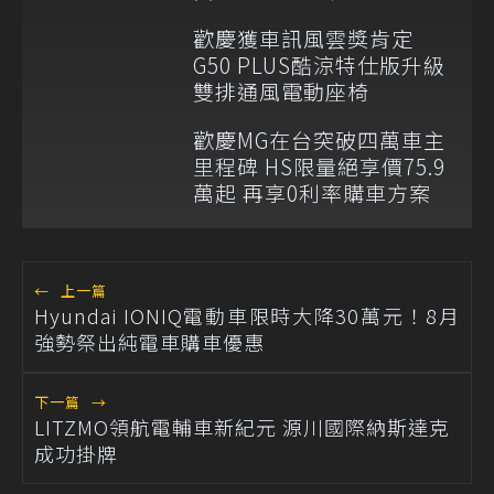
歡慶獲車訊風雲獎肯定
G50 PLUS酷涼特仕版升級
雙排通風電動座椅
歡慶MG在台突破四萬車主
里程碑 HS限量絕享價75.9
萬起 再享0利率購車方案
←
上一篇
Hyundai IONIQ電動車限時大降30萬元！8月
強勢祭出純電車購車優惠
下一篇
→
LITZMO領航電輔車新紀元 源川國際納斯達克
成功掛牌