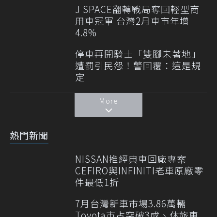
J SPACE翻轉戰局奪回輕型商
用車冠軍 台灣2月車市年增
4.8%
停車再開騎士「雙腳未著地」
遭罰引民怨！警回覆：這是規
定
More
熱門新聞
NISSAN推經典車回廠專案
CEFIRO與INFINITI老車原廠零
件最低1折
7月台灣新車市場3.86萬輛
Toyota市占突破3成、休旅車