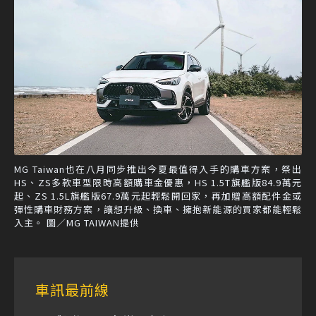
MG Taiwan也在八月同步推出今夏最值得入手的購車方案，祭出
HS、ZS多款車型限時高額購車金優惠，HS 1.5T旗艦版84.9萬元
起、ZS 1.5L旗艦版67.9萬元起輕鬆開回家，再加贈高額配件金或
彈性購車財務方案，讓想升級、換車、擁抱新能源的買家都能輕鬆
入主。 圖／MG TAIWAN提供
車訊最前線