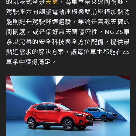
的沉浸式全景
天窗
，為車室帶來遼闊視野、
駕駛座六向調整電動座椅與雙前座椅加熱功
能則提升駕駛舒適體驗，無論是喜歡天窗的
開闊感，或是偏好無天窗隱密性，MG ZS車
系以完善的安全科技與全方位配備，提供最
貼近需求的解決方案，讓每位車主都能在ZS
車系中獲得滿足。