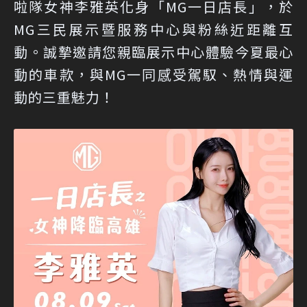
啦隊女神李雅英化身「MG一日店長」，於
MG三民展示暨服務中心與粉絲近距離互
動。誠摯邀請您親臨展示中心體驗今夏最心
動的車款，與MG一同感受駕馭、熱情與運
動的三重魅力！