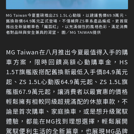
MG Taiwan今夏重磅推出ZS 1.5L心動版，以建議售價69.9萬元、
舊換新價64.9萬元正式登場，不僅補齊ZS車系產品編成，更首度
推出全新搶眼車色「魔荔紅」，以充滿個性的風格色彩，滿足消費
者對品味與安全兼具的渴望。 圖／MG TAIWAN提供
MG Taiwan在八月推出今夏最值得入手的購
車方案，限時回饋高額心動購車金，HS
1.5T旗艦版搭配舊換新最低入手價84.9萬元
起、ZS 1.5L心動版64.9萬元起、ZS 1.5L旗
艦版67.9萬元起，讓消費者以最實惠的價格
輕鬆擁有相較同級超規滿配的休旅車款，不
論是首次購車、家庭換車，或是想升級駕馭
體驗，都能在MG找到理想選擇，輕鬆展開
駕馭便利生活的全新篇章，也展現MG品牌