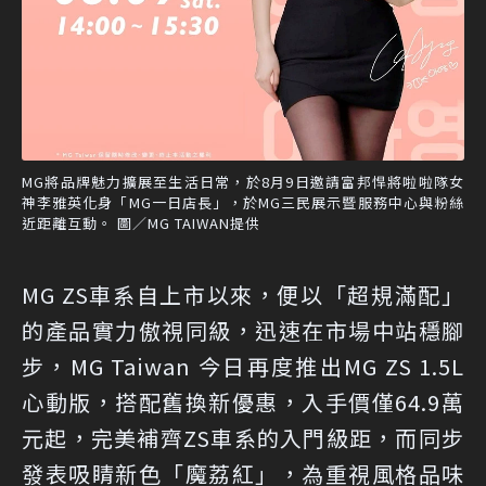
MG將品牌魅力擴展至生活日常，於8月9日邀請富邦悍將啦啦隊女
神李雅英化身「MG一日店長」，於MG三民展示暨服務中心與粉絲
近距離互動。 圖／MG TAIWAN提供
MG ZS車系自上市以來，便以「超規滿配」
的產品實力傲視同級，迅速在市場中站穩腳
步，MG Taiwan 今日再度推出MG ZS 1.5L
心動版，搭配舊換新優惠，入手價僅64.9萬
元起，完美補齊ZS車系的入門級距，而同步
發表吸睛新色「魔荔紅」，為重視風格品味