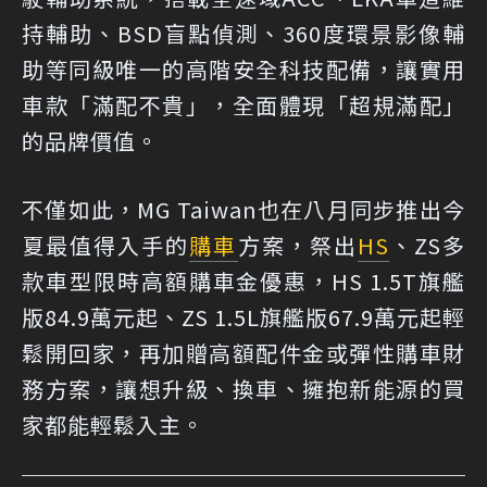
持輔助、BSD盲點偵測、360度環景影像輔
助等同級唯一的高階安全科技配備，讓實用
車款「滿配不貴」，全面體現「超規滿配」
的品牌價值。
不僅如此，MG Taiwan也在八月同步推出今
夏最值得入手的
購車
方案，祭出
HS
、ZS多
款車型限時高額購車金優惠，HS 1.5T旗艦
版84.9萬元起、ZS 1.5L旗艦版67.9萬元起輕
鬆開回家，再加贈高額配件金或彈性購車財
務方案，讓想升級、換車、擁抱新能源的買
家都能輕鬆入主。