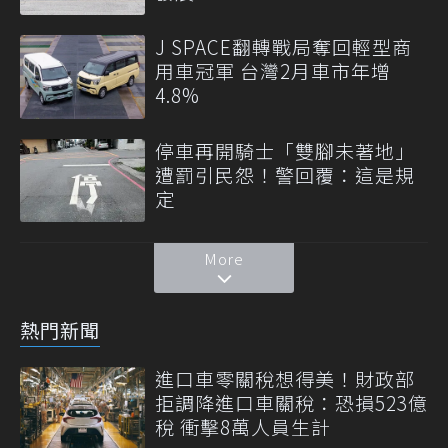
J SPACE翻轉戰局奪回輕型商
用車冠軍 台灣2月車市年增
4.8%
停車再開騎士「雙腳未著地」
遭罰引民怨！警回覆：這是規
定
More
熱門新聞
進口車零關稅想得美！財政部
拒調降進口車關稅：恐損523億
稅 衝擊8萬人員生計