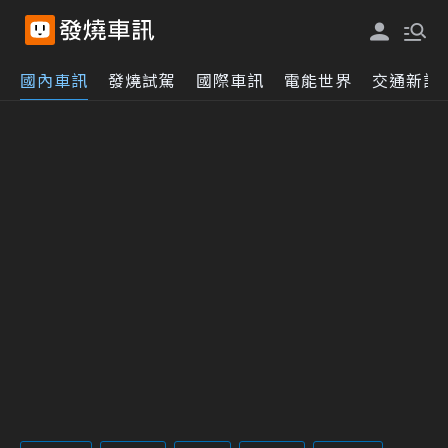
國內車訊
發燒試駕
國際車訊
電能世界
交通新訊