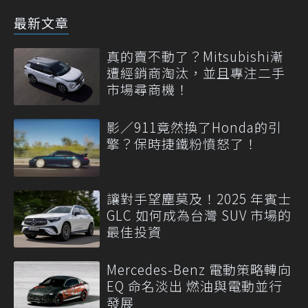
最新文章
真的賣不動了？Mitsubishi漸
遭經銷商淘汰，並且專注二手
市場尋商機！
影／911竟然換了Honda的引
擎？保時捷鐵粉憤怒了！
讓對手望塵莫及！2025 年賓士
GLC 如何成為台灣 SUV 市場的
最佳投資
Mercedes-Benz 電動策略轉向
EQ 命名淡出 燃油與電動並行
發展