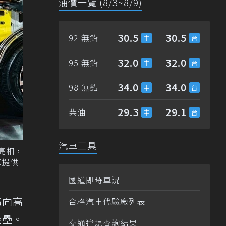
油價一覽 (8/3~8/9)
30.5
30.5
92 無鉛
32.0
32.0
95 無鉛
34.0
34.0
98 無鉛
29.3
29.1
柴油
汽車工具
先亮相，
車提供
國道即時車況
橫向高
合格汽車代驗廠列表
堡壘。
交通違規查詢結果