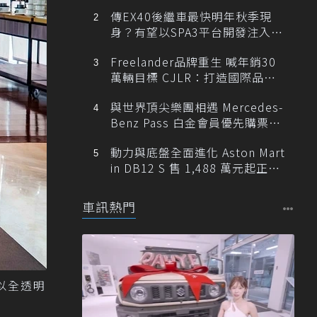
傳EX40後繼車最快明年秋季現
身？有望以SPA3平台開發注入80
0V動力
Freelander品牌重生 喊年銷30
萬輛目標 CJLR：打造國際品牌
半數銷量來自全球！
與世界頂尖樂團相遇 Mercedes-
Benz Pass 白金會員優先購票維
也納愛樂
動力與底盤全面進化 Aston Mart
in DB12 S 售 1,488 萬元起正式
登台
車訊熱門
，以全透明