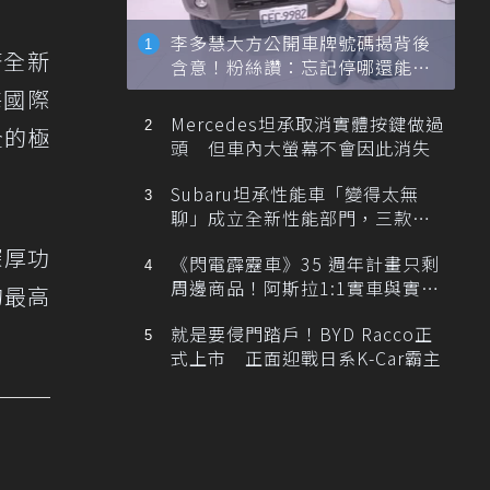
李多慧大方公開車牌號碼揭背後
著全新
含意！粉絲讚：忘記停哪還能幫
忙找車
海國際
Mercedes坦承取消實體按鍵做過
全的極
頭 但車內大螢幕不會因此消失
Subaru坦承性能車「變得太無
聊」成立全新性能部門，三款手
排跑車開發中！
深厚功
《閃電霹靂車》35 週年計畫只剩
周邊商品！阿斯拉1:1實車與實體
的最高
展覽雙雙喊卡
就是要侵門踏戶！BYD Racco正
式上市 正面迎戰日系K-Car霸主