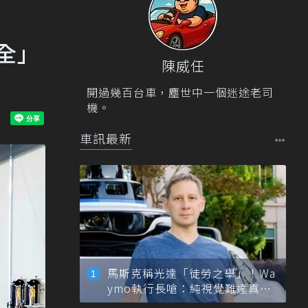
安全」
陳威任
開過幾百台車，塵世中一個迷途老司
機。
車訊最新
馬斯克稱光達「徒勞之舉」！Wa
ymo執行長嗆：純視覺難達真正
自動駕駛