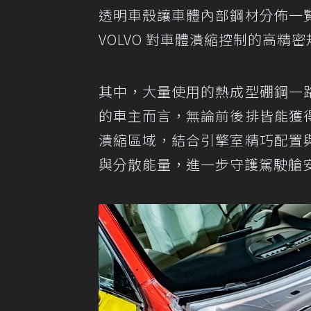
透明車殼讓車體內部鋼材分佈一
VOLVO 對車體潰縮控制的高精
其中，大量使用的熱成型硼鋼一
的車主而言，無論前後排皆能獲
潰縮區域，結合引擎室精巧配置
與分散能量，進一步守護駕駛艙