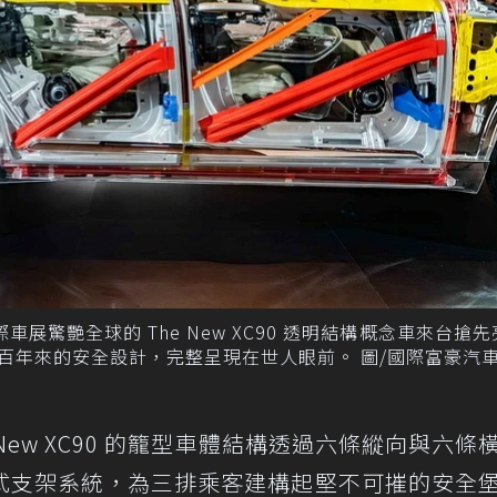
國際車展驚艷全球的 The New XC90 透明結構概念車來台搶
廠近百年來的安全設計，完整呈現在世人眼前。 圖/國際富豪汽
he New XC90 的籠型車體結構透過六條縱向與六條
式支架系統，為三排乘客建構起堅不可摧的安全