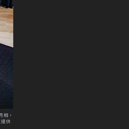
先亮相，
車提供