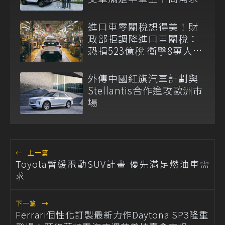
進口車零關稅想得美！財
政部拒調降進口車關稅：
恐損523億稅 衝擊8萬人員
生計
外傳中國紅旗汽車計劃與
Stellantis合作進攻歐洲市
場
←
上一篇
Toyota暫緩電動SUV計畫 優先滿足燃油車需
求
下一篇
→
Ferrari個性化訂製最新力作Daytona SP3隆重