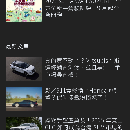
2026 年 TAIWAN SUZUKI「全
方位新手駕駛訓練」9 月起全
台開跑
最新文章
真的賣不動了？Mitsubishi漸
遭經銷商淘汰，並且專注二手
市場尋商機！
影／911竟然換了Honda的引
擎？保時捷鐵粉憤怒了！
讓對手望塵莫及！2025 年賓士
GLC 如何成為台灣 SUV 市場的