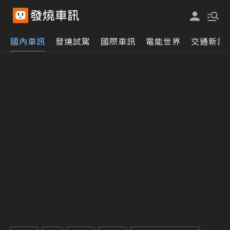
國內車訊
發燒試駕
國際車訊
電能世界
交通新訊