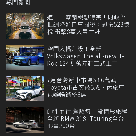
熱門新聞
進口車零關稅想得美！財政部
拒調降進口車關稅：恐損523億
稅 衝擊8萬人員生計
空間大幅升級！全新
Volkswagen The all-new T-
Roc 124.8 萬元起正式上市
7月台灣新車市場3.86萬輛
Toyota市占突破3成、休旅車
包辦暢銷榜8席
帥性而行 駕馭每一段精彩旅程
全新 BMW 318i Touring全台
限量200台