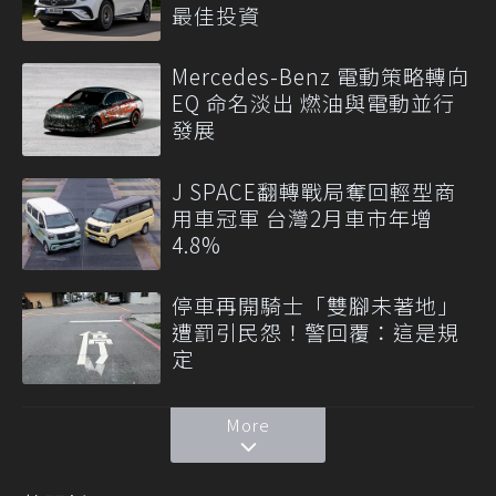
最佳投資
Mercedes-Benz 電動策略轉向
EQ 命名淡出 燃油與電動並行
發展
J SPACE翻轉戰局奪回輕型商
用車冠軍 台灣2月車市年增
4.8%
停車再開騎士「雙腳未著地」
遭罰引民怨！警回覆：這是規
定
More