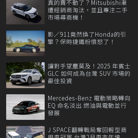
真的賣不動了？Mitsubishi漸
遭經銷商淘汰，並且專注二手
市場尋商機！
影／911竟然換了Honda的引
擎？保時捷鐵粉憤怒了！
讓對手望塵莫及！2025 年賓士
GLC 如何成為台灣 SUV 市場的
最佳投資
Mercedes-Benz 電動策略轉向
EQ 命名淡出 燃油與電動並行
發展
J SPACE翻轉戰局奪回輕型商
用車冠軍 台灣2月車市年增