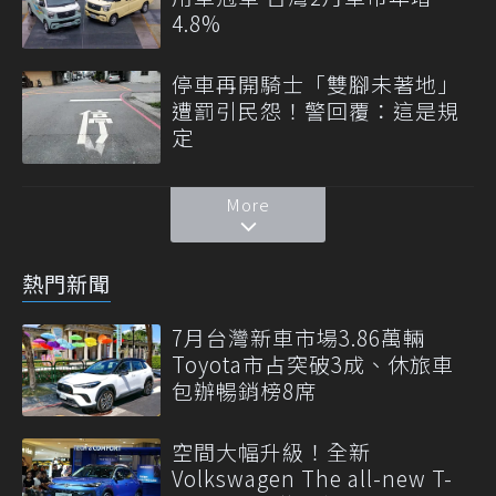
4.8%
停車再開騎士「雙腳未著地」
遭罰引民怨！警回覆：這是規
定
More
熱門新聞
7月台灣新車市場3.86萬輛
Toyota市占突破3成、休旅車
包辦暢銷榜8席
空間大幅升級！全新
Volkswagen The all-new T-