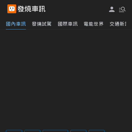
國內車訊
發燒試駕
國際車訊
電能世界
交通新訊