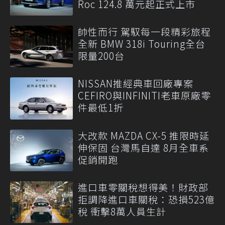
Roc 124.8 萬元起正式上市
帥性而行 駕馭每一段精彩旅程
全新 BMW 318i Touring全台
限量200台
NISSAN推經典車回廠專案
CEFIRO與INFINITI老車原廠零
件最低1折
大改款 MAZDA CX-5 推限時延
伸保固 台灣馬自達 8月全車系
促銷開跑
進口車零關稅想得美！財政部
拒調降進口車關稅：恐損523億
稅 衝擊8萬人員生計