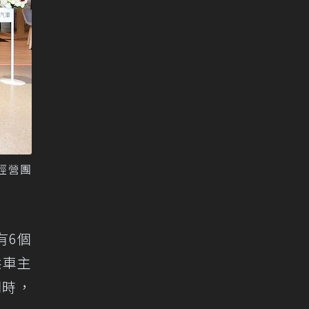
經營團
有6個
供車主
同時，