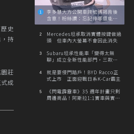
李多慧大方公開車牌號碼揭背後
含意！粉絲讚：忘記停哪還能幫
忙找車
下歷史
Mercedes坦承取消實體按鍵做過
點，持
頭 但車內大螢幕不會因此消失
Subaru坦承性能車「變得太無
聊」成立全新性能部門，三款手
排跑車開發中！
桃園莊
就是要侵門踏戶！BYD Racco正
式上市 正面迎戰日系K-Car霸主
正式成
《閃電霹靂車》35 週年計畫只剩
周邊商品！阿斯拉1:1實車與實體
展覽雙雙喊卡