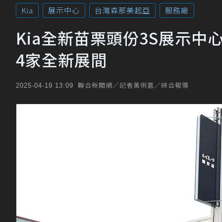
Kia
展示中心
台灣森那美起亞
服務廠
Kia全新苗栗頭份3S展示
4家全新展間
聯合新聞網／記者黃俐嘉／綜合報導
2025-04-19 13:09