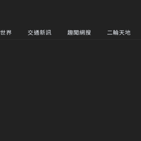
世界
交通新訊
趣聞網搜
二輪天地