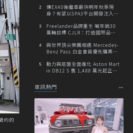
傳EX40後繼車最快明年秋季現
身？有望以SPA3平台開發注入80
0V動力
Freelander品牌重生 喊年銷30
萬輛目標 CJLR：打造國際品牌
半數銷量來自全球！
與世界頂尖樂團相遇 Mercedes-
Benz Pass 白金會員優先購票維
也納愛樂
動力與底盤全面進化 Aston Mart
in DB12 S 售 1,488 萬元起正式
登台
車訊熱門
簡約的