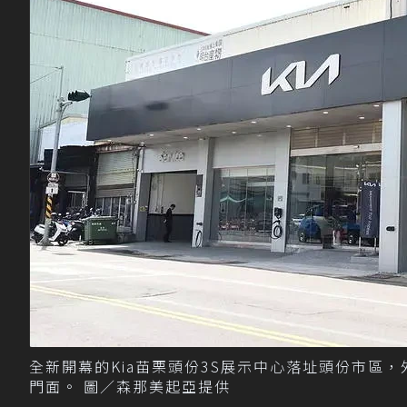
全新開幕的Kia苗栗頭份3S展示中心落址頭份市區
門面。 圖／森那美起亞提供