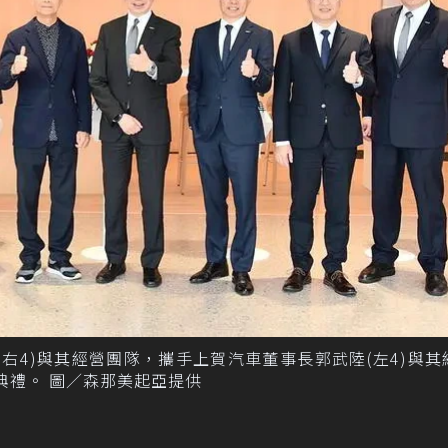
(右4)與其經營團隊，攜手上賀汽車董事長郭武陸(左4)與其
幕典禮。 圖／森那美起亞提供