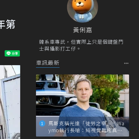
年第
黃俐嘉
韓系車專武，但實際上只是個鍵盤鬥
士與攝影打工仔。
車訊最新
馬斯克稱光達「徒勞之舉」！Wa
ymo執行長嗆：純視覺難達真正
自動駕駛