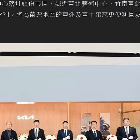
示中心落址頭份市區，鄰近苗北藝術中心、竹南車
之利，將為苗栗地區的車迷及車主帶來更便利且