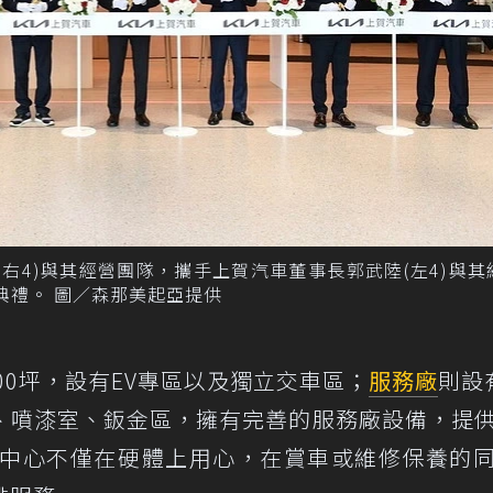
(右4)與其經營團隊，攜手上賀汽車董事長郭武陸(左4)與其
幕典禮。 圖／森那美起亞提供
400坪，設有EV專區以及獨立交車區；
服務廠
則設
、噴漆室、鈑金區，擁有完善的服務廠設備，提
示中心不僅在硬體上用心，在賞車或維修保養的