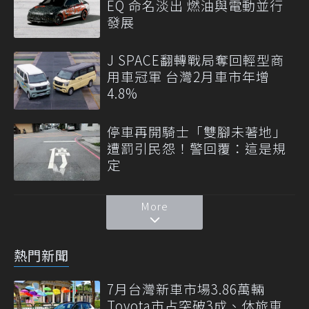
EQ 命名淡出 燃油與電動並行
發展
J SPACE翻轉戰局奪回輕型商
用車冠軍 台灣2月車市年增
4.8%
停車再開騎士「雙腳未著地」
遭罰引民怨！警回覆：這是規
定
More
熱門新聞
7月台灣新車市場3.86萬輛
Toyota市占突破3成、休旅車