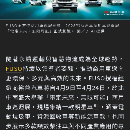
FUSO全方位商用車巡展登場！2025裕益汽車商用車巡迴展
「電定未來・無限可能」正式起跑。 圖／DTAT提供
隨著永續運輸與智慧物流成為全球趨勢，
FUSO
持續以領導者姿態，推動商用車邁向
更環保、多元與高效的未來。FUSO授權經
銷商裕益汽車將自4月9日至4月24日，於北
中南盛大舉辦「電定未來・無限可能」商用
車巡迴展，現場集結十款明星車型，涵蓋電
動垃圾車、資源回收車等新能源車款，也同
步展示多款噸數柴油車與不同產業應用的專