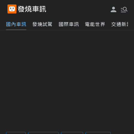
國內車訊
發燒試駕
國際車訊
電能世界
交通新訊