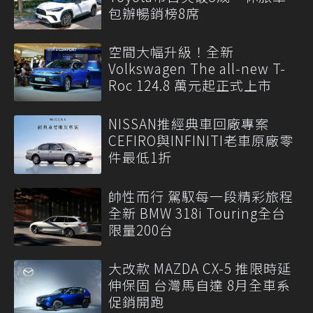
包辦暢銷榜8席
空間大幅升級！全新
Volkswagen The all-new T-
Roc 124.8 萬元起正式上市
NISSAN推經典車回廠專案
CEFIRO與INFINITI老車原廠零
件最低1折
帥性而行 駕馭每一段精彩旅程
全新 BMW 318i Touring全台
限量200台
大改款 MAZDA CX-5 推限時延
伸保固 台灣馬自達 8月全車系
促銷開跑