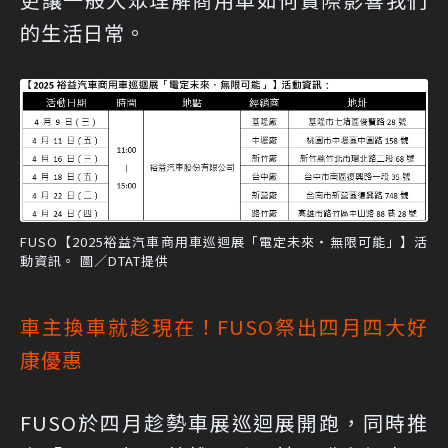
的生活日常。
FUSO【2025裕益汽車商用車巡迴展「電定未來・無限可能」】活
動資訊。 圖／DTAT提供
車主換車就趁現在！FUSO祭出四月四大好
康優惠
FUSO於四月趁勢車展巡迴展開跑，同時推