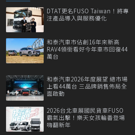
DTAT更名FUSO Taiwan！將專
注產品導入與服務優化
和泰汽車市佔創16年來新高
RAV4領銜看好今年車市回復44
萬台
和泰汽車2026年度展望 總市場
上看44萬台 三品牌銷售佈局全
面啟動
2026台北車展國民貨車FUSO
霸氣出擊！樂天女孩輪番登場
嗨翻新年