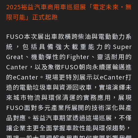
2025裕益汽車商用車巡迴展「電定未來・無
限可能」正式起跑
FUSO本次展出車款橫跨柴油與電動動力系
統，包括具備強大載重能力的Super
Great、機動彈性的Fighter、靈活耐用的
Canter，以及象徵FUSO朝向永續運輸邁進
的eCanter。現場更特別展示以eCanter打
造的電動垃圾車與資源回收車，實境演繹未
來城市物流與環保清運的實務應用，展現
FUSO面對多元產業所展開的技術深化與產
品對應。裕益汽車期望透過這場巡展，不僅
讓企業主更全面掌握車款性能與環保趨勢，
更讓一般大眾理解商用車如何實際影響我們